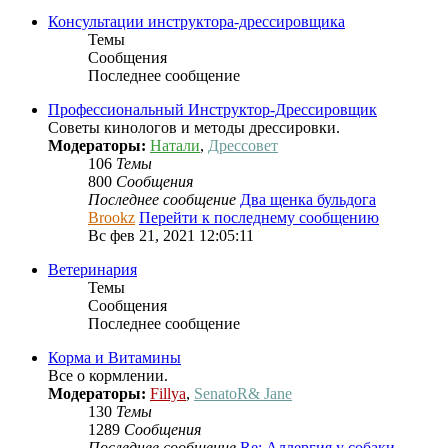
Консультации инструктора-дрессировщика
Темы
Сообщения
Последнее сообщение
Профессиональный Инcтруктор-Дрессировщик
Советы кинологов и методы дрессировки.
Модераторы:
Натали
,
Дрессовет
106
Темы
800
Сообщения
Последнее сообщение
Два щенка бульдога
Brookz
Перейти к последнему сообщению
Вс фев 21, 2021 12:05:11
Ветеринария
Темы
Сообщения
Последнее сообщение
Корма и Витамины
Все о кормлении.
Модераторы:
Fillya
,
SenatoR& Jane
130
Темы
1289
Сообщения
Последнее сообщение
Re: Аллергия у собаки,