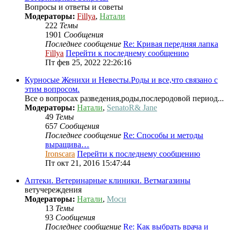
Вопросы и ответы и советы
Модераторы:
Fillya
,
Натали
222
Темы
1901
Сообщения
Последнее сообщение
Re: Кривая передняя лапка
Fillya
Перейти к последнему сообщению
Пт фев 25, 2022 22:26:16
Курносые Женихи и Невесты.Роды и все,что связано с
этим вопросом.
Все о вопросах разведения,роды,послеродовой период...
Модераторы:
Натали
,
SenatoR& Jane
49
Темы
657
Сообщения
Последнее сообщение
Re: Способы и методы
выращива…
Ironscara
Перейти к последнему сообщению
Пт окт 21, 2016 15:47:44
Аптеки. Ветеринарные клиники. Ветмагазины
ветучереждения
Модераторы:
Натали
,
Моси
13
Темы
93
Сообщения
Последнее сообщение
Re: Как выбрать врача и