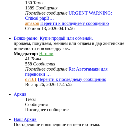
130
Темы
1389
Сообщения
Последнее сообщение
URGENT WARNING:
Critical phpB…
amazon
Перейти к последнему сообщению
Сб июн 13, 2026 04:15:56
Всяко-разно: Купи-продай или обменяй.
продаём, покупаем, меняем или отдаем в дар житейские
полезности и всякое другое..
Модератор:
Натали
41
Темы
558
Сообщения
Последнее сообщение
Re: Автогамаки для
перевозки …
d7161
Перейти к последнему сообщению
Вс апр 26, 2026 17:45:52
Архив
Темы
Сообщения
Последнее сообщение
Наш Архив
Постаревшие и вышедшие на пенсию темы.