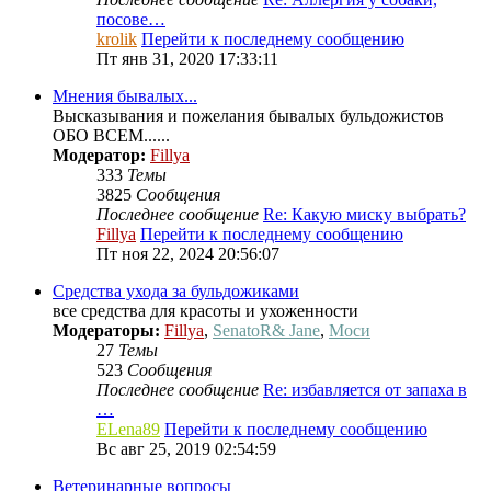
посове…
krolik
Перейти к последнему сообщению
Пт янв 31, 2020 17:33:11
Мнения бывалых...
Высказывания и пожелания бывалых бульдожистов
ОБО ВСЕМ......
Модератор:
Fillya
333
Темы
3825
Сообщения
Последнее сообщение
Re: Какую миску выбрать?
Fillya
Перейти к последнему сообщению
Пт ноя 22, 2024 20:56:07
Средства ухода за бульдожиками
все средства для красоты и ухоженности
Модераторы:
Fillya
,
SenatoR& Jane
,
Моси
27
Темы
523
Сообщения
Последнее сообщение
Re: избавляется от запаха в
…
ELena89
Перейти к последнему сообщению
Вс авг 25, 2019 02:54:59
Ветеринарные вопросы