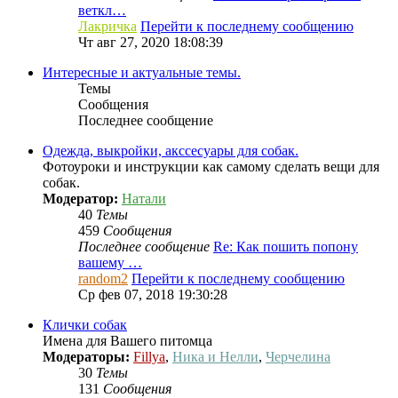
веткл…
Лакричка
Перейти к последнему сообщению
Чт авг 27, 2020 18:08:39
Интересные и актуальные темы.
Темы
Сообщения
Последнее сообщение
Одежда, выкройки, акссесуары для собак.
Фотоуроки и инструкции как самому сделать вещи для
собак.
Модератор:
Натали
40
Темы
459
Сообщения
Последнее сообщение
Re: Как пошить попону
вашему …
random2
Перейти к последнему сообщению
Ср фев 07, 2018 19:30:28
Клички собак
Имена для Вашего питомца
Модераторы:
Fillya
,
Ника и Нелли
,
Черчелина
30
Темы
131
Сообщения