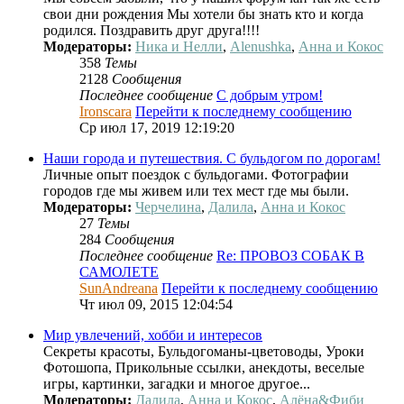
свои дни рождения Мы хотели бы знать кто и когда
родился. Поздравить друг друга!!!!
Модераторы:
Ника и Нелли
,
Alenushka
,
Анна и Кокос
358
Темы
2128
Сообщения
Последнее сообщение
С добрым утром!
Ironscara
Перейти к последнему сообщению
Ср июл 17, 2019 12:19:20
Наши города и путешествия. С бульдогом по дорогам!
Личные опыт поездок с бульдогами. Фотографии
городов где мы живем или тех мест где мы были.
Модераторы:
Черчелина
,
Далила
,
Анна и Кокос
27
Темы
284
Сообщения
Последнее сообщение
Re: ПРОВОЗ СОБАК В
САМОЛЕТЕ
SunAndreana
Перейти к последнему сообщению
Чт июл 09, 2015 12:04:54
Мир увлечений, хобби и интересов
Секреты красоты, Бульдогоманы-цветоводы, Уроки
Фотошопа, Прикольные ссылки, анекдоты, веселые
игры, картинки, загадки и многое другое...
Модераторы:
Далила
,
Анна и Кокос
,
Алёна&Фиби