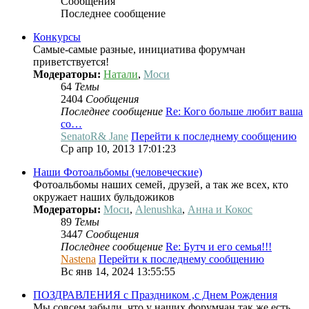
Сообщения
Последнее сообщение
Конкурсы
Самые-самые разные, инициатива форумчан
приветствуется!
Модераторы:
Натали
,
Моси
64
Темы
2404
Сообщения
Последнее сообщение
Re: Кого больше любит ваша
со…
SenatoR& Jane
Перейти к последнему сообщению
Ср апр 10, 2013 17:01:23
Наши Фотоальбомы (человеческие)
Фотоальбомы наших семей, друзей, а так же всех, кто
окружает наших бульдожиков
Модераторы:
Моси
,
Alenushka
,
Анна и Кокос
89
Темы
3447
Сообщения
Последнее сообщение
Re: Бутч и его семья!!!
Nastena
Перейти к последнему сообщению
Вс янв 14, 2024 13:55:55
ПОЗДРАВЛЕНИЯ с Праздником ,с Днем Рождения
Мы совсем забыли, что у наших форумчан так же есть