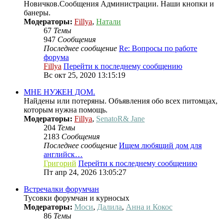
Новичков.Сообщения Администрации. Наши кнопки и
банеры.
Модераторы:
Fillya
,
Натали
67
Темы
947
Сообщения
Последнее сообщение
Re: Вопросы по работе
форума
Fillya
Перейти к последнему сообщению
Вс окт 25, 2020 13:15:19
МНЕ НУЖЕН ДОМ.
Найдены или потеряны. Объявления обо всех питомцах,
которым нужна помощь.
Модераторы:
Fillya
,
SenatoR& Jane
204
Темы
2183
Сообщения
Последнее сообщение
Ищем любящий дом для
английск…
Григорий
Перейти к последнему сообщению
Пт апр 24, 2026 13:05:27
Встречалки форумчан
Тусовки форумчан и курносых
Модераторы:
Моси
,
Далила
,
Анна и Кокос
86
Темы