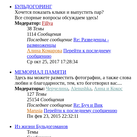
БУЛЬДОГОРИНГ
Хочется показать клыки и выпустить пар?
Все спорные вопросы обсуждаем здесь!
Модератор:
Fillya
38
Темы
1114
Сообщения
Последнее сообщение
Re: Разведенцы -
размноженцы
Алина Комарова
Перейти к последнему
сообщению
Ср окт 25, 2017 17:28:34
МЕМОРИАЛ ПАМЯТИ
Здесь вы можете разместить фотографии, а также слова
любви и благодарности, тем, кто боготворил вас....
Модераторы:
Черчелина
,
Alenushka
,
Анна и Кокос
127
Темы
25154
Сообщения
Последнее сообщение
Re: Буч и Вик
Marusia
Перейти к последнему сообщению
Пн фев 23, 2015 22:32:11
Из жизни Бульдогоманов
Темы