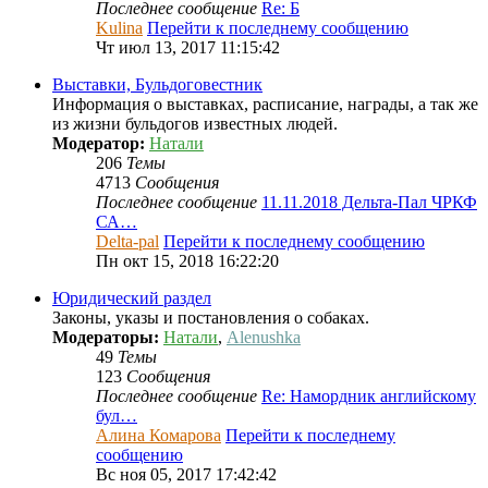
Последнее сообщение
Re: Б
Kulina
Перейти к последнему сообщению
Чт июл 13, 2017 11:15:42
Выставки, Бульдоговестник
Информация о выставках, расписание, награды, а так же
из жизни бульдогов известных людей.
Модератор:
Натали
206
Темы
4713
Сообщения
Последнее сообщение
11.11.2018 Дельта-Пал ЧРКФ
СА…
Delta-pal
Перейти к последнему сообщению
Пн окт 15, 2018 16:22:20
Юридический раздел
Законы, указы и постановления о собаках.
Модераторы:
Натали
,
Alenushka
49
Темы
123
Сообщения
Последнее сообщение
Re: Намордник английскому
бул…
Алина Комарова
Перейти к последнему
сообщению
Вс ноя 05, 2017 17:42:42