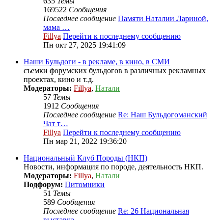
635
Темы
169522
Сообщения
Последнее сообщение
Памяти Наталии Лариной,
мама …
Fillya
Перейти к последнему сообщению
Пн окт 27, 2025 19:41:09
Наши Бульдоги - в рекламе, в кино, в СМИ
съемки форумских бульдогов в различных рекламных
проектах, кино и т.д.
Модераторы:
Fillya
,
Натали
57
Темы
1912
Сообщения
Последнее сообщение
Re: Наш Бульдогоманский
Чат т…
Fillya
Перейти к последнему сообщению
Пн мар 21, 2022 19:36:20
Национальный Клуб Породы (НКП)
Новости, информация по породе, деятельность НКП.
Модераторы:
Fillya
,
Натали
Подфорум:
Питомники
51
Темы
589
Сообщения
Последнее сообщение
Re: 26 Национальная
выставка …