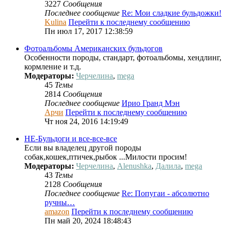
3227
Сообщения
Последнее сообщение
Re: Мои сладкие бульдожки!
Kulina
Перейти к последнему сообщению
Пн июл 17, 2017 12:38:59
Фотоальбомы Американских бульдогов
Особенности породы, стандарт, фотоальбомы, хендлинг,
кормление и т.д.
Модераторы:
Черчелина
,
mega
45
Темы
2814
Сообщения
Последнее сообщение
Ирио Гранд Мэн
Арчи
Перейти к последнему сообщению
Чт ноя 24, 2016 14:19:49
НЕ-Бульдоги и все-все-все
Если вы владелец другой породы
собак,кошек,птичек,рыбок ...Милости просим!
Модераторы:
Черчелина
,
Alenushka
,
Далила
,
mega
43
Темы
2128
Сообщения
Последнее сообщение
Re: Попугаи - абсолютно
ручны…
amazon
Перейти к последнему сообщению
Пн май 20, 2024 18:48:43