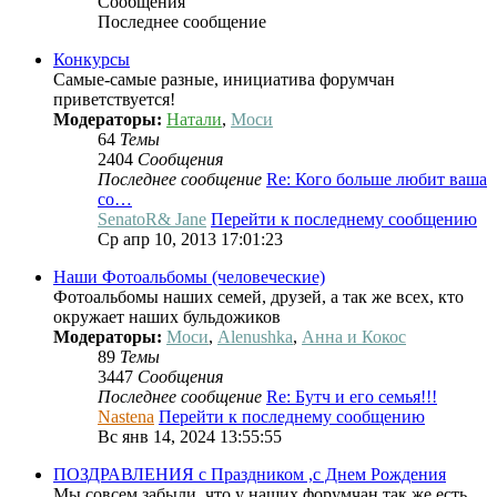
Сообщения
Последнее сообщение
Конкурсы
Самые-самые разные, инициатива форумчан
приветствуется!
Модераторы:
Натали
,
Моси
64
Темы
2404
Сообщения
Последнее сообщение
Re: Кого больше любит ваша
со…
SenatoR& Jane
Перейти к последнему сообщению
Ср апр 10, 2013 17:01:23
Наши Фотоальбомы (человеческие)
Фотоальбомы наших семей, друзей, а так же всех, кто
окружает наших бульдожиков
Модераторы:
Моси
,
Alenushka
,
Анна и Кокос
89
Темы
3447
Сообщения
Последнее сообщение
Re: Бутч и его семья!!!
Nastena
Перейти к последнему сообщению
Вс янв 14, 2024 13:55:55
ПОЗДРАВЛЕНИЯ с Праздником ,с Днем Рождения
Мы совсем забыли, что у наших форумчан так же есть