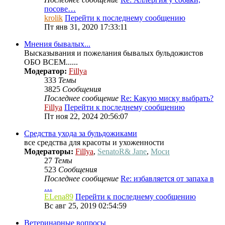
посове…
krolik
Перейти к последнему сообщению
Пт янв 31, 2020 17:33:11
Мнения бывалых...
Высказывания и пожелания бывалых бульдожистов
ОБО ВСЕМ......
Модератор:
Fillya
333
Темы
3825
Сообщения
Последнее сообщение
Re: Какую миску выбрать?
Fillya
Перейти к последнему сообщению
Пт ноя 22, 2024 20:56:07
Средства ухода за бульдожиками
все средства для красоты и ухоженности
Модераторы:
Fillya
,
SenatoR& Jane
,
Моси
27
Темы
523
Сообщения
Последнее сообщение
Re: избавляется от запаха в
…
ELena89
Перейти к последнему сообщению
Вс авг 25, 2019 02:54:59
Ветеринарные вопросы