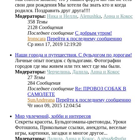
свои дни рождения Мы хотели бы знать кто и когда
родился. Поздравить друг друга!!!!
Модераторы:
Ника и Нелли
,
Alenushka
,
Анна и Кокос
358
Темы
2128
Сообщения
Последнее сообщение
С добрым утром!
Ironscara
Перейти к последнему сообщению
Ср июл 17, 2019 12:19:20
Наши города и путешествия. С бульдогом по дорогам!
Личные опыт поездок с бульдогами. Фотографии
городов где мы живем или тех мест где мы были.
Модераторы:
Черчелина
,
Далила
,
Анна и Кокос
27
Темы
284
Сообщения
Последнее сообщение
Re: ПРОВОЗ СОБАК В
САМОЛЕТЕ
SunAndreana
Перейти к последнему сообщению
Чт июл 09, 2015 12:04:54
Мир увлечений, хобби и интересов
Секреты красоты, Бульдогоманы-цветоводы, Уроки
Фотошопа, Прикольные ссылки, анекдоты, веселые
игры, картинки, загадки и многое другое...
Модераторы:
Далила
,
Анна и Кокос
,
Алёна&Фиби