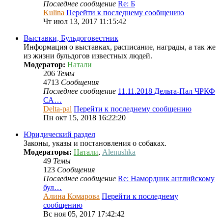
Последнее сообщение
Re: Б
Kulina
Перейти к последнему сообщению
Чт июл 13, 2017 11:15:42
Выставки, Бульдоговестник
Информация о выставках, расписание, награды, а так же
из жизни бульдогов известных людей.
Модератор:
Натали
206
Темы
4713
Сообщения
Последнее сообщение
11.11.2018 Дельта-Пал ЧРКФ
СА…
Delta-pal
Перейти к последнему сообщению
Пн окт 15, 2018 16:22:20
Юридический раздел
Законы, указы и постановления о собаках.
Модераторы:
Натали
,
Alenushka
49
Темы
123
Сообщения
Последнее сообщение
Re: Намордник английскому
бул…
Алина Комарова
Перейти к последнему
сообщению
Вс ноя 05, 2017 17:42:42