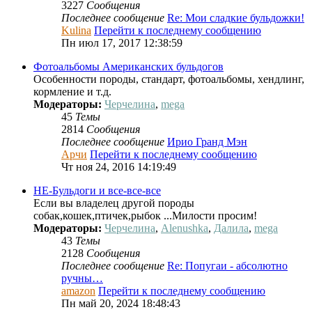
3227
Сообщения
Последнее сообщение
Re: Мои сладкие бульдожки!
Kulina
Перейти к последнему сообщению
Пн июл 17, 2017 12:38:59
Фотоальбомы Американских бульдогов
Особенности породы, стандарт, фотоальбомы, хендлинг,
кормление и т.д.
Модераторы:
Черчелина
,
mega
45
Темы
2814
Сообщения
Последнее сообщение
Ирио Гранд Мэн
Арчи
Перейти к последнему сообщению
Чт ноя 24, 2016 14:19:49
НЕ-Бульдоги и все-все-все
Если вы владелец другой породы
собак,кошек,птичек,рыбок ...Милости просим!
Модераторы:
Черчелина
,
Alenushka
,
Далила
,
mega
43
Темы
2128
Сообщения
Последнее сообщение
Re: Попугаи - абсолютно
ручны…
amazon
Перейти к последнему сообщению
Пн май 20, 2024 18:48:43