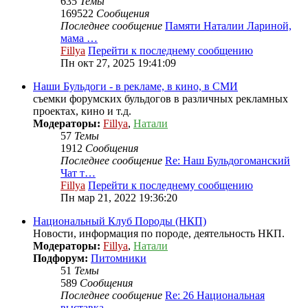
635
Темы
169522
Сообщения
Последнее сообщение
Памяти Наталии Лариной,
мама …
Fillya
Перейти к последнему сообщению
Пн окт 27, 2025 19:41:09
Наши Бульдоги - в рекламе, в кино, в СМИ
съемки форумских бульдогов в различных рекламных
проектах, кино и т.д.
Модераторы:
Fillya
,
Натали
57
Темы
1912
Сообщения
Последнее сообщение
Re: Наш Бульдогоманский
Чат т…
Fillya
Перейти к последнему сообщению
Пн мар 21, 2022 19:36:20
Национальный Клуб Породы (НКП)
Новости, информация по породе, деятельность НКП.
Модераторы:
Fillya
,
Натали
Подфорум:
Питомники
51
Темы
589
Сообщения
Последнее сообщение
Re: 26 Национальная
выставка …