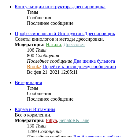
Консультации инструктора-дрессировщика
Темы
Сообщения
Последнее сообщение
Профессиональный Инcтруктор-Дрессировщик
Советы кинологов и методы дрессировки.
Модераторы:
Натали
,
Дрессовет
106
Темы
800
Сообщения
Последнее сообщение
Два щенка бульдога
Brookz
Перейти к последнему сообщению
Вс фев 21, 2021 12:05:11
Ветеринария
Темы
Сообщения
Последнее сообщение
Корма и Витамины
Все о кормлении.
Модераторы:
Fillya
,
SenatoR& Jane
130
Темы
1289
Сообщения
Последнее сообщение
Re: Аллергия у собаки,