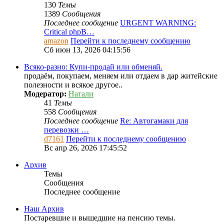
130
Темы
1389
Сообщения
Последнее сообщение
URGENT WARNING:
Critical phpB…
amazon
Перейти к последнему сообщению
Сб июн 13, 2026 04:15:56
Всяко-разно: Купи-продай или обменяй.
продаём, покупаем, меняем или отдаем в дар житейские
полезности и всякое другое..
Модератор:
Натали
41
Темы
558
Сообщения
Последнее сообщение
Re: Автогамаки для
перевозки …
d7161
Перейти к последнему сообщению
Вс апр 26, 2026 17:45:52
Архив
Темы
Сообщения
Последнее сообщение
Наш Архив
Постаревшие и вышедшие на пенсию темы.