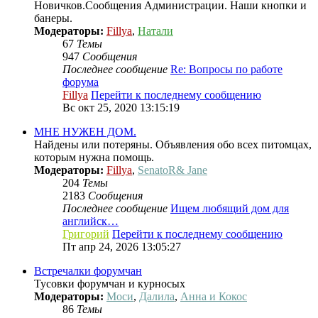
Новичков.Сообщения Администрации. Наши кнопки и
банеры.
Модераторы:
Fillya
,
Натали
67
Темы
947
Сообщения
Последнее сообщение
Re: Вопросы по работе
форума
Fillya
Перейти к последнему сообщению
Вс окт 25, 2020 13:15:19
МНЕ НУЖЕН ДОМ.
Найдены или потеряны. Объявления обо всех питомцах,
которым нужна помощь.
Модераторы:
Fillya
,
SenatoR& Jane
204
Темы
2183
Сообщения
Последнее сообщение
Ищем любящий дом для
английск…
Григорий
Перейти к последнему сообщению
Пт апр 24, 2026 13:05:27
Встречалки форумчан
Тусовки форумчан и курносых
Модераторы:
Моси
,
Далила
,
Анна и Кокос
86
Темы