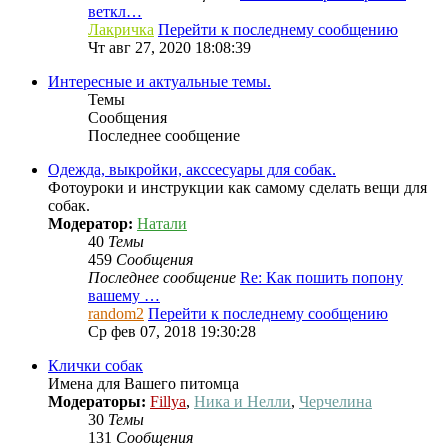
веткл…
Лакричка
Перейти к последнему сообщению
Чт авг 27, 2020 18:08:39
Интересные и актуальные темы.
Темы
Сообщения
Последнее сообщение
Одежда, выкройки, акссесуары для собак.
Фотоуроки и инструкции как самому сделать вещи для
собак.
Модератор:
Натали
40
Темы
459
Сообщения
Последнее сообщение
Re: Как пошить попону
вашему …
random2
Перейти к последнему сообщению
Ср фев 07, 2018 19:30:28
Клички собак
Имена для Вашего питомца
Модераторы:
Fillya
,
Ника и Нелли
,
Черчелина
30
Темы
131
Сообщения