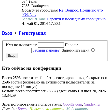
634
Темы
7865
Сообщения
Последнее сообщение
Re: Вопрос. Понимаю что
"ОФ",…
SenatoR& Jane
Перейти к последнему сообщению
Чт май 01, 2014 17:50:14
Вход
•
Регистрация
Имя пользователя:
Пароль:
Забыли пароль?
|
Запомнить меня
Кто сейчас на конференции
Всего
2598
посетителей :: 2 зарегистрированных, 0 скрытых и
2596 гостей (основано на активности пользователей за
последние 15 минут)
Больше всего посетителей (
5682
) здесь было Пн июл 20, 2026
13:34:59
Зарегистрированные пользователи:
Google.com
,
Yandex.ru
Легенда:
Боты
,
Новые пользователи
,
Модераторы