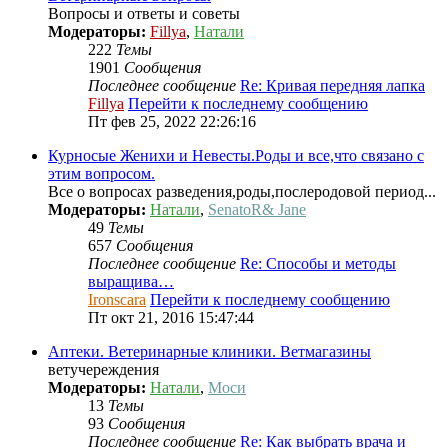
Вопросы и ответы и советы
Модераторы:
Fillya
,
Натали
222
Темы
1901
Сообщения
Последнее сообщение
Re: Кривая передняя лапка
Fillya
Перейти к последнему сообщению
Пт фев 25, 2022 22:26:16
Курносые Женихи и Невесты.Роды и все,что связано с
этим вопросом.
Все о вопросах разведения,роды,послеродовой период...
Модераторы:
Натали
,
SenatoR& Jane
49
Темы
657
Сообщения
Последнее сообщение
Re: Способы и методы
выращива…
Ironscara
Перейти к последнему сообщению
Пт окт 21, 2016 15:47:44
Аптеки. Ветеринарные клиники. Ветмагазины
ветучереждения
Модераторы:
Натали
,
Моси
13
Темы
93
Сообщения
Последнее сообщение
Re: Как выбрать врача и