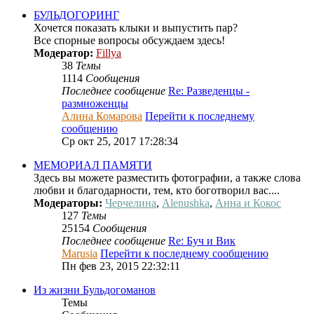
БУЛЬДОГОРИНГ
Хочется показать клыки и выпустить пар?
Все спорные вопросы обсуждаем здесь!
Модератор:
Fillya
38
Темы
1114
Сообщения
Последнее сообщение
Re: Разведенцы -
размноженцы
Алина Комарова
Перейти к последнему
сообщению
Ср окт 25, 2017 17:28:34
МЕМОРИАЛ ПАМЯТИ
Здесь вы можете разместить фотографии, а также слова
любви и благодарности, тем, кто боготворил вас....
Модераторы:
Черчелина
,
Alenushka
,
Анна и Кокос
127
Темы
25154
Сообщения
Последнее сообщение
Re: Буч и Вик
Marusia
Перейти к последнему сообщению
Пн фев 23, 2015 22:32:11
Из жизни Бульдогоманов
Темы