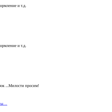
ормление и т.д.
ормление и т.д.
ок ...Милости просим!
чны…