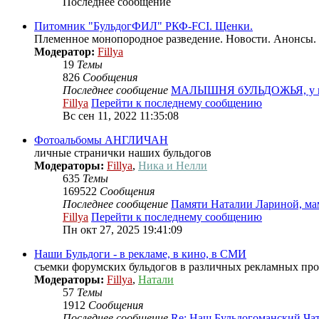
Последнее сообщение
Питомник "БульдогФИЛ" РКФ-FCI. Щенки.
Племенное монопородное разведение. Новости. Анонсы.
Модератор:
Fillya
19
Темы
826
Сообщения
Последнее сообщение
МАЛЫШНЯ бУЛЬДОЖЬЯ, у н
Fillya
Перейти к последнему сообщению
Вс сен 11, 2022 11:35:08
Фотоальбомы АНГЛИЧАН
личные странички наших бульдогов
Модераторы:
Fillya
,
Ника и Нелли
635
Темы
169522
Сообщения
Последнее сообщение
Памяти Наталии Лариной, м
Fillya
Перейти к последнему сообщению
Пн окт 27, 2025 19:41:09
Наши Бульдоги - в рекламе, в кино, в СМИ
съемки форумских бульдогов в различных рекламных проек
Модераторы:
Fillya
,
Натали
57
Темы
1912
Сообщения
Последнее сообщение
Re: Наш Бульдогоманский Ча