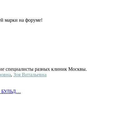
й марки на форуме!
ие специалисты разных клиник Москвы.
ровна
,
Зоя Витальевна
О БУЛЬД…