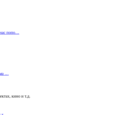
ас попо…
ама …
тах, кино и т.д.
т т…