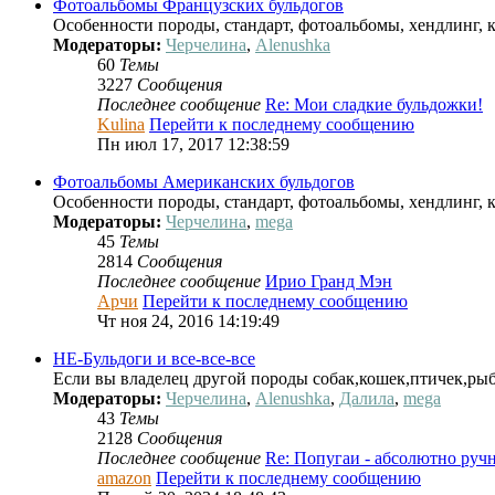
Фотоальбомы Французских бульдогов
Особенности породы, стандарт, фотоальбомы, хендлинг, к
Модераторы:
Черчелина
,
Alenushka
60
Темы
3227
Сообщения
Последнее сообщение
Re: Мои сладкие бульдожки!
Kulina
Перейти к последнему сообщению
Пн июл 17, 2017 12:38:59
Фотоальбомы Американских бульдогов
Особенности породы, стандарт, фотоальбомы, хендлинг, к
Модераторы:
Черчелина
,
mega
45
Темы
2814
Сообщения
Последнее сообщение
Ирио Гранд Мэн
Арчи
Перейти к последнему сообщению
Чт ноя 24, 2016 14:19:49
НЕ-Бульдоги и все-все-все
Если вы владелец другой породы собак,кошек,птичек,рыб
Модераторы:
Черчелина
,
Alenushka
,
Далила
,
mega
43
Темы
2128
Сообщения
Последнее сообщение
Re: Попугаи - абсолютно ру
amazon
Перейти к последнему сообщению