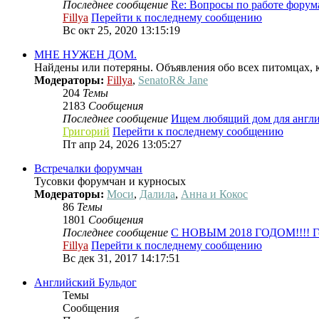
Последнее сообщение
Re: Вопросы по работе форум
Fillya
Перейти к последнему сообщению
Вс окт 25, 2020 13:15:19
МНЕ НУЖЕН ДОМ.
Найдены или потеряны. Объявления обо всех питомцах,
Модераторы:
Fillya
,
SenatoR& Jane
204
Темы
2183
Сообщения
Последнее сообщение
Ищем любящий дом для анг
Григорий
Перейти к последнему сообщению
Пт апр 24, 2026 13:05:27
Встречалки форумчан
Тусовки форумчан и курносых
Модераторы:
Моси
,
Далила
,
Анна и Кокос
86
Темы
1801
Сообщения
Последнее сообщение
С НОВЫМ 2018 ГОДОМ!!!! 
Fillya
Перейти к последнему сообщению
Вс дек 31, 2017 14:17:51
Английский Бульдог
Темы
Сообщения