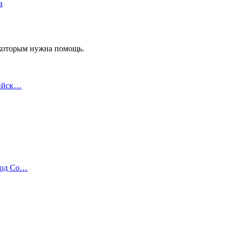
а
 которым нужна помощь.
лийск…
Год Со…