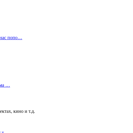
ас попо…
ама …
тах, кино и т.д.
т т…