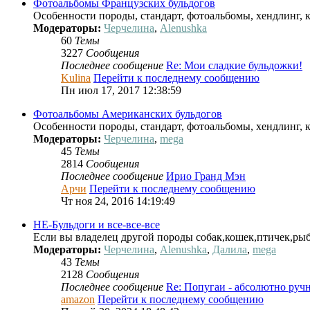
Фотоальбомы Французских бульдогов
Особенности породы, стандарт, фотоальбомы, хендлинг, к
Модераторы:
Черчелина
,
Alenushka
60
Темы
3227
Сообщения
Последнее сообщение
Re: Мои сладкие бульдожки!
Kulina
Перейти к последнему сообщению
Пн июл 17, 2017 12:38:59
Фотоальбомы Американских бульдогов
Особенности породы, стандарт, фотоальбомы, хендлинг, к
Модераторы:
Черчелина
,
mega
45
Темы
2814
Сообщения
Последнее сообщение
Ирио Гранд Мэн
Арчи
Перейти к последнему сообщению
Чт ноя 24, 2016 14:19:49
НЕ-Бульдоги и все-все-все
Если вы владелец другой породы собак,кошек,птичек,рыб
Модераторы:
Черчелина
,
Alenushka
,
Далила
,
mega
43
Темы
2128
Сообщения
Последнее сообщение
Re: Попугаи - абсолютно ру
amazon
Перейти к последнему сообщению