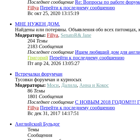
Последнее сообщение
Re: Вопросы по работе форум
Fillya
Перейти к последнему сообщению
Вс окт 25, 2020 13:15:19
МНЕ НУЖЕН ДОМ.
Найдены или потеряны. Объявления обо всех питомцах,
Модераторы:
Fillya
,
SenatoR& Jane
204
Темы
2183
Сообщения
Последнее сообщение
Ищем любящий дом для анг
Григорий
Перейти к последнему сообщению
Пт апр 24, 2026 13:05:27
Встречалки форумчан
Тусовки форумчан и курносых
Модераторы:
Моси
,
Далила
,
Анна и Кокос
86
Темы
1801
Сообщения
Последнее сообщение
С НОВЫМ 2018 ГОДОМ!!!! 
Fillya
Перейти к последнему сообщению
Вс дек 31, 2017 14:17:51
Английский Бульдог
Темы
Сообщения