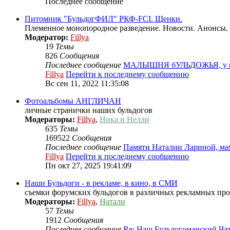
Последнее сообщение
Питомник "БульдогФИЛ" РКФ-FCI. Щенки.
Племенное монопородное разведение. Новости. Анонсы.
Модератор:
Fillya
19
Темы
826
Сообщения
Последнее сообщение
МАЛЫШНЯ бУЛЬДОЖЬЯ, у н
Fillya
Перейти к последнему сообщению
Вс сен 11, 2022 11:35:08
Фотоальбомы АНГЛИЧАН
личные странички наших бульдогов
Модераторы:
Fillya
,
Ника и Нелли
635
Темы
169522
Сообщения
Последнее сообщение
Памяти Наталии Лариной, м
Fillya
Перейти к последнему сообщению
Пн окт 27, 2025 19:41:09
Наши Бульдоги - в рекламе, в кино, в СМИ
съемки форумских бульдогов в различных рекламных проек
Модераторы:
Fillya
,
Натали
57
Темы
1912
Сообщения
Последнее сообщение
Re: Наш Бульдогоманский Ча