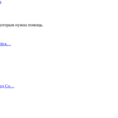
а
 которым нужна помощь.
лийск…
Год Со…