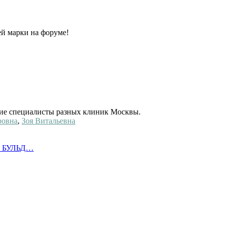
й марки на форуме!
ие специалисты разных клиник Москвы.
ровна
,
Зоя Витальевна
О БУЛЬД…