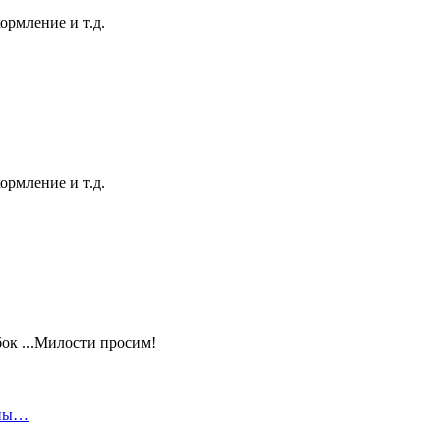
ормление и т.д.
ормление и т.д.
ок ...Милости просим!
чны…