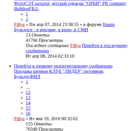
ФотоСЭТ каталог детской одежды "ОРБИ" PR company
BulldogFILL
1
2
Fillya
» Пн апр 07, 2014 23:38:55 » в форуме
Наши
Бульдоги - в рекламе, в кино, в СМИ
13
Ответы
41766
Просмотры
Последнее сообщение
Fillya
Перейти к последнему
сообщению
Вт апр 08, 2014 02:33:10
Перейти к первому непрочитанному сообщению
Продажа щенков КЛУБ "ЛИДЕР" питомник
БульдогФИЛ
1
…
12
13
14
15
16
Fillya
» Вт янв 19, 2010 00:32:02
155
Ответы
70349
Просмотры