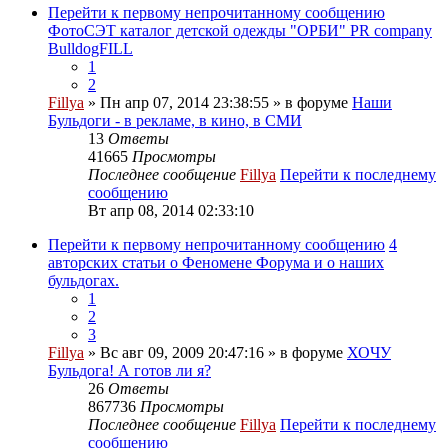
Перейти к первому непрочитанному сообщению
ФотоСЭТ каталог детской одежды "ОРБИ" PR company
BulldogFILL
1
2
Fillya
» Пн апр 07, 2014 23:38:55 » в форуме
Наши
Бульдоги - в рекламе, в кино, в СМИ
13
Ответы
41665
Просмотры
Последнее сообщение
Fillya
Перейти к последнему
сообщению
Вт апр 08, 2014 02:33:10
Перейти к первому непрочитанному сообщению
4
авторских статьи о Феномене Форума и о наших
бульдогах.
1
2
3
Fillya
» Вс авг 09, 2009 20:47:16 » в форуме
ХОЧУ
Бульдога! А готов ли я?
26
Ответы
867736
Просмотры
Последнее сообщение
Fillya
Перейти к последнему
сообщению