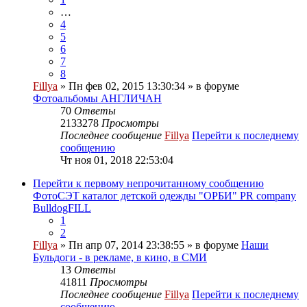
…
4
5
6
7
8
Fillya
» Пн фев 02, 2015 13:30:34 » в форуме
Фотоальбомы АНГЛИЧАН
70
Ответы
2133278
Просмотры
Последнее сообщение
Fillya
Перейти к последнему
сообщению
Чт ноя 01, 2018 22:53:04
Перейти к первому непрочитанному сообщению
ФотоСЭТ каталог детской одежды "ОРБИ" PR company
BulldogFILL
1
2
Fillya
» Пн апр 07, 2014 23:38:55 » в форуме
Наши
Бульдоги - в рекламе, в кино, в СМИ
13
Ответы
41811
Просмотры
Последнее сообщение
Fillya
Перейти к последнему
сообщению