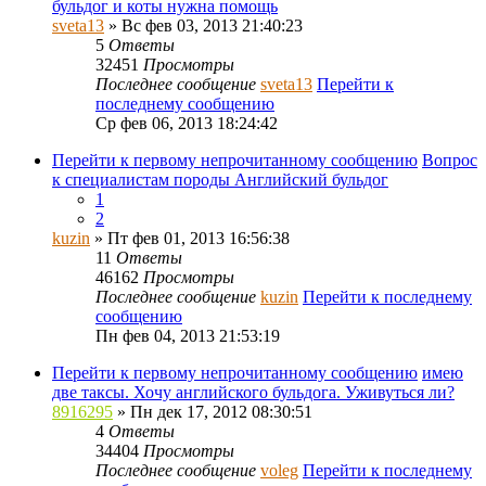
бульдог и коты нужна помощь
sveta13
» Вс фев 03, 2013 21:40:23
5
Ответы
32451
Просмотры
Последнее сообщение
sveta13
Перейти к
последнему сообщению
Ср фев 06, 2013 18:24:42
Перейти к первому непрочитанному сообщению
Вопрос
к специалистам породы Английский бульдог
1
2
kuzin
» Пт фев 01, 2013 16:56:38
11
Ответы
46162
Просмотры
Последнее сообщение
kuzin
Перейти к последнему
сообщению
Пн фев 04, 2013 21:53:19
Перейти к первому непрочитанному сообщению
имею
две таксы. Хочу английского бульдога. Уживуться ли?
8916295
» Пн дек 17, 2012 08:30:51
4
Ответы
34404
Просмотры
Последнее сообщение
voleg
Перейти к последнему