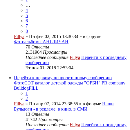
…
4
5
6
7
8
Fillya
» Пн фев 02, 2015 13:30:34 » в форуме
Фотоальбомы АНГЛИЧАН
70
Ответы
2131964
Просмотры
Последнее сообщение
Fillya
Перейти к последнему
сообщению
Чт ноя 01, 2018 22:53:04
Перейти к первому непрочитанному сообщению
ФотоСЭТ каталог детской одежды "ОРБИ" PR company
BulldogFILL
1
2
Fillya
» Пн апр 07, 2014 23:38:55 » в форуме
Наши
Бульдоги - в рекламе, в кино, в СМИ
13
Ответы
41742
Просмотры
Последнее сообщение
Fillya
Перейти к последнему
сообщению