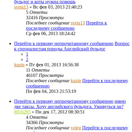
бульдог и коты нужна помощь
sveta13
» Вс фев 03, 2013 21:40:23
5
Ответы
32416
Просмотры
Последнее сообщение
sveta13
Перейти к
последнему сообщению
Ср фев 06, 2013 18:24:42
Перейти к первому непрочитанному сообщению
Вопрос
к специалистам породы Английский бульдог
1
2
kuzin
» Пт фев 01, 2013 16:56:38
11
Ответы
46107
Просмотры
Последнее сообщение
kuzin
Перейти к последнему
сообщению
Пн фев 04, 2013 21:53:19
Перейти к первому непрочитанному сообщению
имею
две таксы. Хочу английского бульдога. Уживуться ли?
8916295
» Пн дек 17, 2012 08:30:51
4
Ответы
34366
Просмотры
Последнее сообщение
voleg
Перейти к последнему