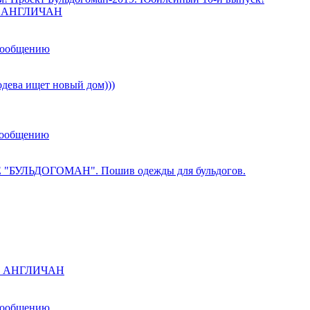
ы АНГЛИЧАН
сообщению
одева ищет новый дом)))
сообщению
 "БУЛЬДОГОМАН". Пошив одежды для бульдогов.
ы АНГЛИЧАН
сообщению