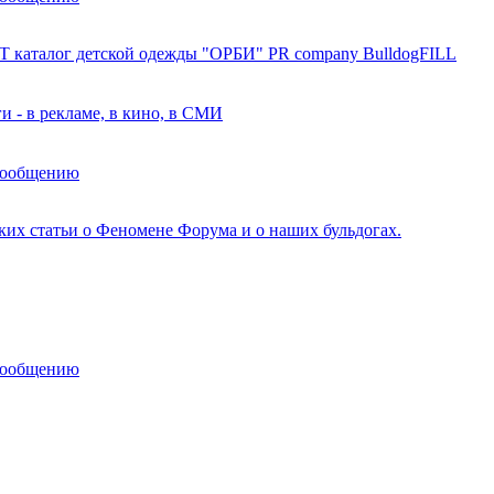
 каталог детской одежды "ОРБИ" PR company BulldogFILL
и - в рекламе, в кино, в СМИ
сообщению
ских статьи о Феномене Форума и о наших бульдогах.
сообщению