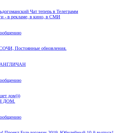
ьдогоманский Чат теперь в Телеграмм
и - в рекламе, в кино, в СМИ
сообщению
ОЧИ, Постоянные обновления.
ы АНГЛИЧАН
сообщению
щет дом)))
 ДОМ.
сообщению
м! Проект Бульдогоман-2019. Юбилейный 10-й выпуск!