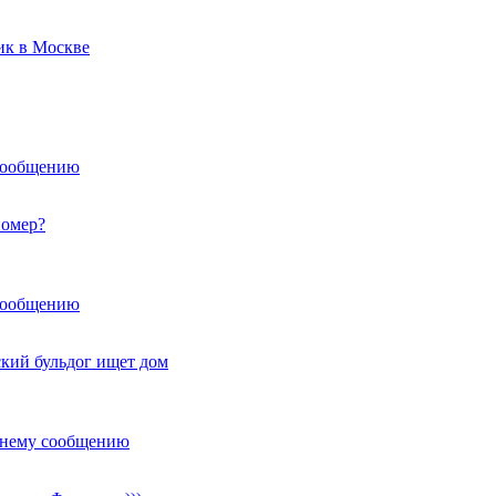
к в Москве
сообщению
омер?
сообщению
кий бульдог ищет дом
днему сообщению