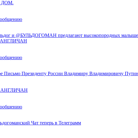
 ДОМ.
сообщению
льдог и @БУЛЬДОГОМАН предлагают высокопородных малыше
ы АНГЛИЧАН
сообщению
е Письмо Президенту России Владимиру Владимировичу Пути
ы АНГЛИЧАН
сообщению
ьдогоманский Чат теперь в Телеграмм