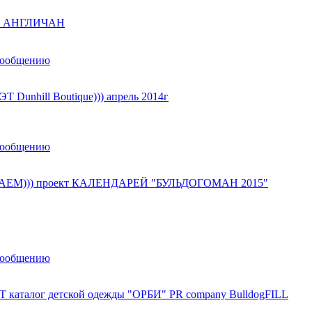
ы АНГЛИЧАН
сообщению
 Dunhill Boutique))) апрель 2014г
сообщению
ЕМ))) проект КАЛЕНДАРЕЙ "БУЛЬДОГОМАН 2015"
сообщению
 каталог детской одежды "ОРБИ" PR company BulldogFILL