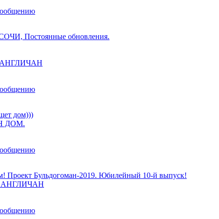
сообщению
ОЧИ, Постоянные обновления.
ы АНГЛИЧАН
сообщению
щет дом)))
 ДОМ.
сообщению
м! Проект Бульдогоман-2019. Юбилейный 10-й выпуск!
ы АНГЛИЧАН
сообщению