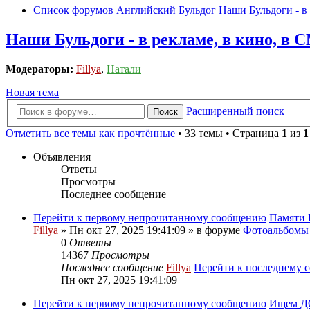
Список форумов
Английский Бульдог
Наши Бульдоги - в
Наши Бульдоги - в рекламе, в кино, в
Модераторы:
Fillya
,
Натали
Новая тема
Расширенный поиск
Поиск
Отметить все темы как прочтённые
• 33 темы • Страница
1
из
1
Объявления
Ответы
Просмотры
Последнее сообщение
Перейти к первому непрочитанному сообщению
Памяти 
Fillya
» Пн окт 27, 2025 19:41:09 » в форуме
Фотоальбом
0
Ответы
14367
Просмотры
Последнее сообщение
Fillya
Перейти к последнему 
Пн окт 27, 2025 19:41:09
Перейти к первому непрочитанному сообщению
Ищем ДО