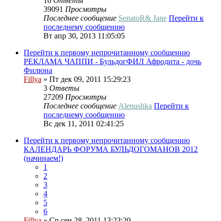
10
Ответы
39091
Просмотры
Последнее сообщение
SenatoR& Jane
Перейти к
последнему сообщению
Вт апр 30, 2013 11:05:05
Перейти к первому непрочитанному сообщению
РЕКЛАМА ЧАППИ - БульдогФИЛ Афродита - дочь
Филюна
Fillya
» Пт дек 09, 2011 15:29:23
3
Ответы
27209
Просмотры
Последнее сообщение
Alenushka
Перейти к
последнему сообщению
Вс дек 11, 2011 02:41:25
Перейти к первому непрочитанному сообщению
КАЛЕНДАРЬ ФОРУМА БУЛЬДОГОМАНОВ 2012
(начинаем!)
1
2
3
4
5
6
Fillya
» Ср сен 28, 2011 13:23:20