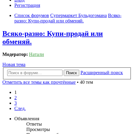
Регистрация
Список форумов
Супермаркет Бульдогомана
Всяко-
разно: Купи-продай или обменяй.
Всяко-разно: Купи-продай или
обменяй.
Модератор:
Натали
Новая тема
Расширенный поиск
Поиск
Отметить все темы как прочтённые
• 40 тем
1
2
3
След.
Объявления
Ответы
Просмотры