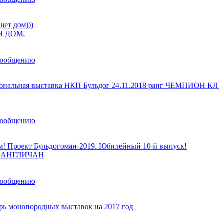
щет дом)))
 ДОМ.
сообщению
ональная выставка НКП Бульдог 24.11.2018 ранг ЧЕМПИОН К
сообщению
м! Проект Бульдогоман-2019. Юбилейный 10-й выпуск!
ы АНГЛИЧАН
сообщению
рь монопородных выставок на 2017 год