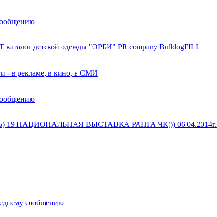
сообщению
 каталог детской одежды "ОРБИ" PR company BulldogFILL
и - в рекламе, в кино, в СМИ
сообщению
) 19 НАЦИОНАЛЬНАЯ ВЫСТАВКА РАНГА ЧК))) 06.04.2014г.
леднему сообщению