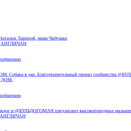
Наталии Лариной, мама Чибушки
ы АНГЛИЧАН
сообщению
М. Собака в дар. Благотворительный проект сообщества @
 ДОМ.
сообщению
льдог и @БУЛЬДОГОМАН предлагают высокопородных малыше
ы АНГЛИЧАН