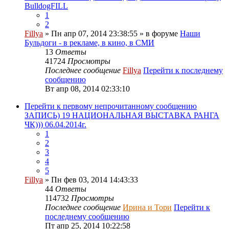
BulldogFILL
1
2
Fillya
» Пн апр 07, 2014 23:38:55 » в форуме
Наши
Бульдоги - в рекламе, в кино, в СМИ
13
Ответы
41724
Просмотры
Последнее сообщение
Fillya
Перейти к последнему
сообщению
Вт апр 08, 2014 02:33:10
Перейти к первому непрочитанному сообщению
ЗАПИСЬ) 19 НАЦИОНАЛЬНАЯ ВЫСТАВКА РАНГА
ЧК))) 06.04.2014г.
1
2
3
4
5
Fillya
» Пн фев 03, 2014 14:43:33
44
Ответы
114732
Просмотры
Последнее сообщение
Ирина и Тори
Перейти к
последнему сообщению
Пт апр 25, 2014 10:22:58