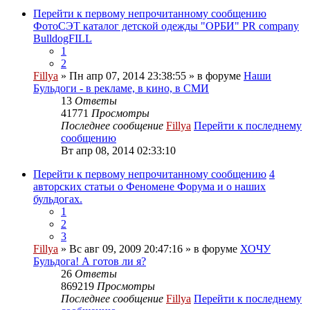
Перейти к первому непрочитанному сообщению
ФотоСЭТ каталог детской одежды "ОРБИ" PR company
BulldogFILL
1
2
Fillya
» Пн апр 07, 2014 23:38:55 » в форуме
Наши
Бульдоги - в рекламе, в кино, в СМИ
13
Ответы
41771
Просмотры
Последнее сообщение
Fillya
Перейти к последнему
сообщению
Вт апр 08, 2014 02:33:10
Перейти к первому непрочитанному сообщению
4
авторских статьи о Феномене Форума и о наших
бульдогах.
1
2
3
Fillya
» Вс авг 09, 2009 20:47:16 » в форуме
ХОЧУ
Бульдога! А готов ли я?
26
Ответы
869219
Просмотры
Последнее сообщение
Fillya
Перейти к последнему