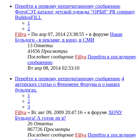
Перейти к первому непрочитанному сообщению
ФотоСЭТ каталог детской одежды "ОРБИ" PR company
BulldogFILL
1
2
Fillya
» Пн апр 07, 2014 23:38:55 » в форуме
Наши
Бульдоги - в рекламе, в кино, в СМИ
13
Ответы
41656
Просмотры
Последнее сообщение
Fillya
Перейти к последнему
сообщению
Вт апр 08, 2014 02:33:10
Перейти к первому непрочитанному сообщению
4
авторских статьи о Феномене Форума и о наших
бульдогах.
1
2
3
Fillya
» Вс авг 09, 2009 20:47:16 » в форуме
ХОЧУ
Бульдога! А готов ли я?
26
Ответы
867726
Просмотры
Последнее сообщение
Fillya
Перейти к последнему