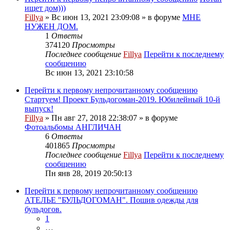
ищет дом)))
Fillya
» Вс июн 13, 2021 23:09:08 » в форуме
МНЕ
НУЖЕН ДОМ.
1
Ответы
374120
Просмотры
Последнее сообщение
Fillya
Перейти к последнему
сообщению
Вс июн 13, 2021 23:10:58
Перейти к первому непрочитанному сообщению
Стартуем! Проект Бульдогоман-2019. Юбилейный 10-й
выпуск!
Fillya
» Пн авг 27, 2018 22:38:07 » в форуме
Фотоальбомы АНГЛИЧАН
6
Ответы
401865
Просмотры
Последнее сообщение
Fillya
Перейти к последнему
сообщению
Пн янв 28, 2019 20:50:13
Перейти к первому непрочитанному сообщению
АТЕЛЬЕ "БУЛЬДОГОМАН". Пошив одежды для
бульдогов.
1
…