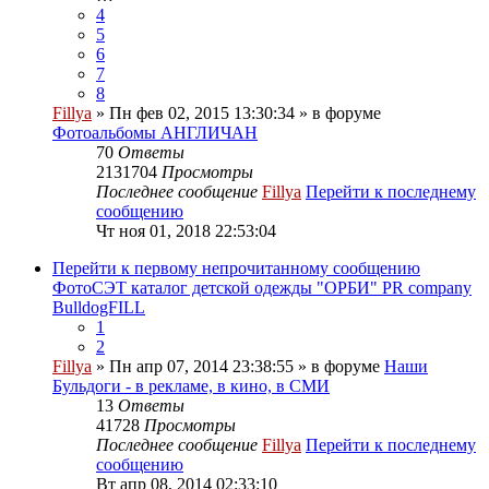
4
5
6
7
8
Fillya
» Пн фев 02, 2015 13:30:34 » в форуме
Фотоальбомы АНГЛИЧАН
70
Ответы
2131704
Просмотры
Последнее сообщение
Fillya
Перейти к последнему
сообщению
Чт ноя 01, 2018 22:53:04
Перейти к первому непрочитанному сообщению
ФотоСЭТ каталог детской одежды "ОРБИ" PR company
BulldogFILL
1
2
Fillya
» Пн апр 07, 2014 23:38:55 » в форуме
Наши
Бульдоги - в рекламе, в кино, в СМИ
13
Ответы
41728
Просмотры
Последнее сообщение
Fillya
Перейти к последнему
сообщению
Вт апр 08, 2014 02:33:10