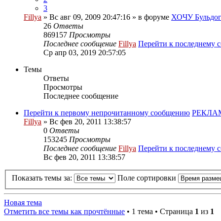
3
Fillya
» Вс авг 09, 2009 20:47:16 » в форуме
ХОЧУ Бульдога
26
Ответы
869157
Просмотры
Последнее сообщение
Fillya
Перейти к последнему 
Ср апр 03, 2019 20:57:05
Темы
Ответы
Просмотры
Последнее сообщение
Перейти к первому непрочитанному сообщению
РЕКЛА
Fillya
» Вс фев 20, 2011 13:38:57
0
Ответы
153245
Просмотры
Последнее сообщение
Fillya
Перейти к последнему 
Вс фев 20, 2011 13:38:57
Показать темы за:
Поле сортировки
Новая тема
Отметить все темы как прочтённые
• 1 тема • Страница
1
из
1