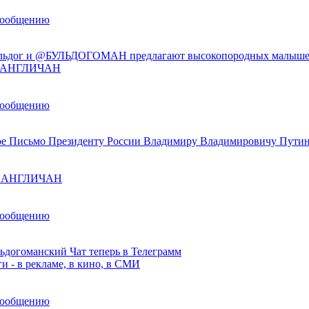
сообщению
льдог и @БУЛЬДОГОМАН предлагают высокопородных малыше
ы АНГЛИЧАН
сообщению
е Письмо Президенту России Владимиру Владимировичу Пути
ы АНГЛИЧАН
сообщению
ьдогоманский Чат теперь в Телеграмм
и - в рекламе, в кино, в СМИ
сообщению