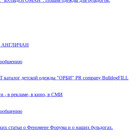
 "БУЛЬДОГОМАН". Пошив одежды для бульдогов.
ы АНГЛИЧАН
сообщению
 каталог детской одежды "ОРБИ" PR company BulldogFILL
и - в рекламе, в кино, в СМИ
сообщению
ских статьи о Феномене Форума и о наших бульдогах.