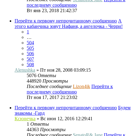
последнему сообщению
Вт янв 23, 2018 21:42:37
Перейти к первому непрочитанному сообщению
А
этого кабанчика зовут Нафаня, а ангелочка - Черри!
1
…
504
505
506
507
508
Alenushka
» Пт ноя 28, 2008 03:09:15
5076
Ответы
448920
Просмотры
Последнее сообщение
Lizon4ik
Перейти к
последнему сообщению
Пт ноя 17, 2017 21:23:02
Перейти к первому непрочитанному сообщению
Будем
знакомы -Гард
Ксюнечка
» Вс июн 12, 2016 12:29:41
1
Ответы
44363
Просмотры
Последнее сообщение
SenatoR& Jane
Перейти к