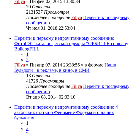
Fillya
» Пн фев 02, 2015 13:30:34
70
Ответы
2131537
Просмотры
Последнее сообщение
Fillya
Перейти к последнему
сообщению
Чт ноя 01, 2018 22:53:04
Перейти к первому непрочитанному сообщению
ФотоСЭТ каталог детской одежды "ОРБИ" PR company
BulldogFILL
1
2
Fillya
» Пн апр 07, 2014 23:38:55 » в форуме
Наши
Бульдоги - в рекламе, в кино, в СМИ
13
Ответы
41726
Просмотры
Последнее сообщение
Fillya
Перейти к последнему
сообщению
Вт апр 08, 2014 02:33:10
Перейти к первому непрочитанному сообщению
4
авторских статьи о Феномене Форума и о наших
бульдогах.
1
2