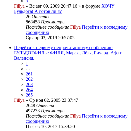
3
Fillya
» Вс авг 09, 2009 20:47:16 » в форуме
ХОЧУ
Бульдога! А готов ли я?
26
Ответы
868458
Просмотры
Последнее сообщение
Fillya
Перейти к последнему
сообщению
Ср апр 03, 2019 20:57:05
Перейти к первому непрочитанному сообщению
БУЛЬДОГФИЛы: ФИЛЯ, Марфа, Лёля, Ричард, Афа и
Валенсия.
1
…
261
262
263
264
265
Fillya
» Ср ноя 02, 2005 23:37:47
2648
Ответы
497233
Просмотры
Последнее сообщение
Fillya
Перейти к последнему
сообщению
Пт фев 10, 2017 15:39:20