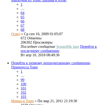
ВЫходим из Тени! Шериф и Юля!
1
…
64
65
66
67
68
Оззи)
» Ср сен 16, 2009 01:05:07
672
Ответы
206302
Просмотры
Последнее сообщение
SenatoR& Jane
Перейти к
последнему сообщению
Вт апр 10, 2018 08:49:36
Перейти к первому непрочитанному сообщению
Принцесса Тори
1
…
99
100
101
102
103
Ирина и Тори
» Пн мар 21, 2011 21:19:30