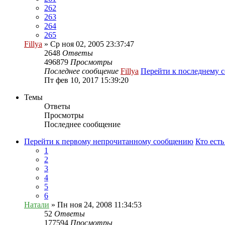
262
263
264
265
Fillya
» Ср ноя 02, 2005 23:37:47
2648
Ответы
496879
Просмотры
Последнее сообщение
Fillya
Перейти к последнему 
Пт фев 10, 2017 15:39:20
Темы
Ответы
Просмотры
Последнее сообщение
Перейти к первому непрочитанному сообщению
Кто ест
1
2
3
4
5
6
Натали
» Пн ноя 24, 2008 11:34:53
52
Ответы
177594
Просмотры