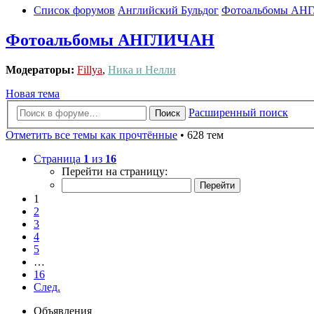
Список форумов
Английский Бульдог
Фотоальбомы АН
Фотоальбомы АНГЛИЧАН
Модераторы:
Fillya
,
Ника и Нелли
Новая тема
Расширенный поиск
Поиск
Отметить все темы как прочтённые
• 628 тем
Страница
1
из
16
Перейти на страницу:
1
2
3
4
5
…
16
След.
Объявления