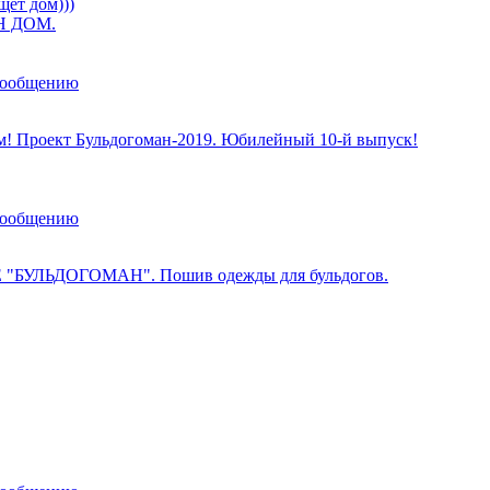
щет дом)))
 ДОМ.
сообщению
м! Проект Бульдогоман-2019. Юбилейный 10-й выпуск!
сообщению
 "БУЛЬДОГОМАН". Пошив одежды для бульдогов.