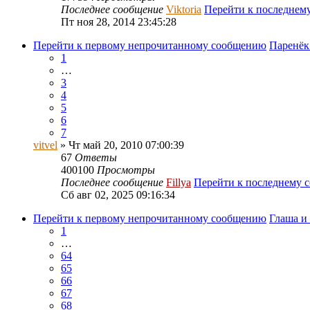
Последнее сообщение
Viktoria
Перейти к последнем
Пт ноя 28, 2014 23:45:28
Перейти к первому непрочитанному сообщению
Паренёк
1
…
3
4
5
6
7
vitvel
» Чт май 20, 2010 07:00:39
67
Ответы
400100
Просмотры
Последнее сообщение
Fillya
Перейти к последнему 
Сб авг 02, 2025 09:16:34
Перейти к первому непрочитанному сообщению
Глаша и 
1
…
64
65
66
67
68