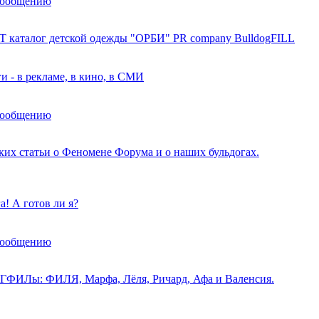
сообщению
 каталог детской одежды "ОРБИ" PR company BulldogFILL
и - в рекламе, в кино, в СМИ
сообщению
ских статьи о Феномене Форума и о наших бульдогах.
! А готов ли я?
сообщению
ФИЛы: ФИЛЯ, Марфа, Лёля, Ричард, Афа и Валенсия.