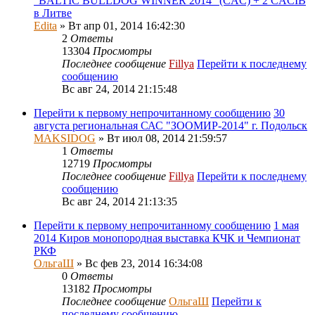
"BALTIC BULLDOG WINNER 2014" (CAC) + 2 СACIB
в Литве
Edita
» Вт апр 01, 2014 16:42:30
2
Ответы
13304
Просмотры
Последнее сообщение
Fillya
Перейти к последнему
сообщению
Вс авг 24, 2014 21:15:48
Перейти к первому непрочитанному сообщению
30
августа региональная САС "ЗООМИР-2014" г. Подольск
MAKSIDOG
» Вт июл 08, 2014 21:59:57
1
Ответы
12719
Просмотры
Последнее сообщение
Fillya
Перейти к последнему
сообщению
Вс авг 24, 2014 21:13:35
Перейти к первому непрочитанному сообщению
1 мая
2014 Киров монопородная выставка КЧК и Чемпионат
РКФ
ОльгаШ
» Вс фев 23, 2014 16:34:08
0
Ответы
13182
Просмотры
Последнее сообщение
ОльгаШ
Перейти к
последнему сообщению