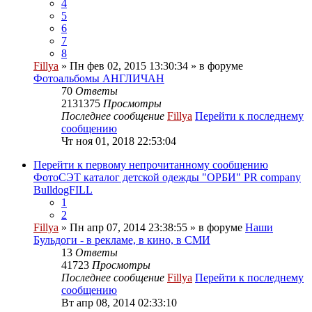
4
5
6
7
8
Fillya
» Пн фев 02, 2015 13:30:34 » в форуме
Фотоальбомы АНГЛИЧАН
70
Ответы
2131375
Просмотры
Последнее сообщение
Fillya
Перейти к последнему
сообщению
Чт ноя 01, 2018 22:53:04
Перейти к первому непрочитанному сообщению
ФотоСЭТ каталог детской одежды "ОРБИ" PR company
BulldogFILL
1
2
Fillya
» Пн апр 07, 2014 23:38:55 » в форуме
Наши
Бульдоги - в рекламе, в кино, в СМИ
13
Ответы
41723
Просмотры
Последнее сообщение
Fillya
Перейти к последнему
сообщению
Вт апр 08, 2014 02:33:10