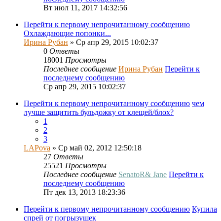
Вт июл 11, 2017 14:32:56
Перейти к первому непрочитанному сообщению
Охлаждающие попонки...
Ирина Рубан
» Ср апр 29, 2015 10:02:37
0
Ответы
18001
Просмотры
Последнее сообщение
Ирина Рубан
Перейти к
последнему сообщению
Ср апр 29, 2015 10:02:37
Перейти к первому непрочитанному сообщению
чем
лучше защитить бульдожку от клещей/блох?
1
2
3
LAPova
» Ср май 02, 2012 12:50:18
27
Ответы
25521
Просмотры
Последнее сообщение
SenatoR& Jane
Перейти к
последнему сообщению
Пт дек 13, 2013 18:23:36
Перейти к первому непрочитанному сообщению
Купила
спрей от погрызушек