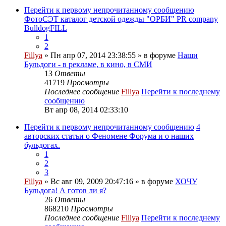
Перейти к первому непрочитанному сообщению
ФотоСЭТ каталог детской одежды "ОРБИ" PR company
BulldogFILL
1
2
Fillya
» Пн апр 07, 2014 23:38:55 » в форуме
Наши
Бульдоги - в рекламе, в кино, в СМИ
13
Ответы
41719
Просмотры
Последнее сообщение
Fillya
Перейти к последнему
сообщению
Вт апр 08, 2014 02:33:10
Перейти к первому непрочитанному сообщению
4
авторских статьи о Феномене Форума и о наших
бульдогах.
1
2
3
Fillya
» Вс авг 09, 2009 20:47:16 » в форуме
ХОЧУ
Бульдога! А готов ли я?
26
Ответы
868210
Просмотры
Последнее сообщение
Fillya
Перейти к последнему