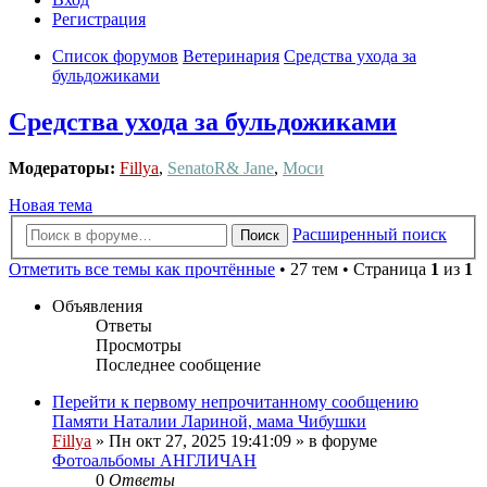
Регистрация
Список форумов
Ветеринария
Средства ухода за
бульдожиками
Средства ухода за бульдожиками
Модераторы:
Fillya
,
SenatoR& Jane
,
Моси
Новая тема
Расширенный поиск
Поиск
Отметить все темы как прочтённые
• 27 тем • Страница
1
из
1
Объявления
Ответы
Просмотры
Последнее сообщение
Перейти к первому непрочитанному сообщению
Памяти Наталии Лариной, мама Чибушки
Fillya
» Пн окт 27, 2025 19:41:09 » в форуме
Фотоальбомы АНГЛИЧАН
0
Ответы