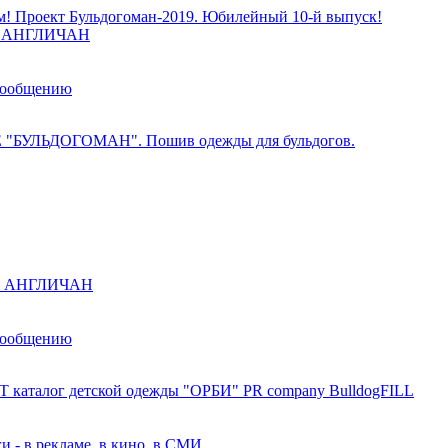
м! Проект Бульдогоман-2019. Юбилейный 10-й выпуск!
ы АНГЛИЧАН
сообщению
 "БУЛЬДОГОМАН". Пошив одежды для бульдогов.
ы АНГЛИЧАН
сообщению
 каталог детской одежды "ОРБИ" PR company BulldogFILL
и - в рекламе, в кино, в СМИ