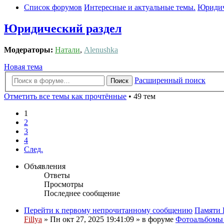
Список форумов
Интересные и актуальные темы.
Юридич
Юридический раздел
Модераторы:
Натали
,
Alenushka
Новая тема
Расширенный поиск
Поиск
Отметить все темы как прочтённые
• 49 тем
1
2
3
4
След.
Объявления
Ответы
Просмотры
Последнее сообщение
Перейти к первому непрочитанному сообщению
Памяти 
Fillya
» Пн окт 27, 2025 19:41:09 » в форуме
Фотоальбом