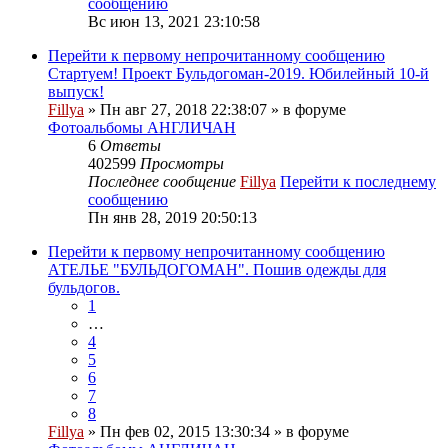
сообщению
Вс июн 13, 2021 23:10:58
Перейти к первому непрочитанному сообщению
Стартуем! Проект Бульдогоман-2019. Юбилейный 10-й
выпуск!
Fillya
» Пн авг 27, 2018 22:38:07 » в форуме
Фотоальбомы АНГЛИЧАН
6
Ответы
402599
Просмотры
Последнее сообщение
Fillya
Перейти к последнему
сообщению
Пн янв 28, 2019 20:50:13
Перейти к первому непрочитанному сообщению
АТЕЛЬЕ "БУЛЬДОГОМАН". Пошив одежды для
бульдогов.
1
…
4
5
6
7
8
Fillya
» Пн фев 02, 2015 13:30:34 » в форуме