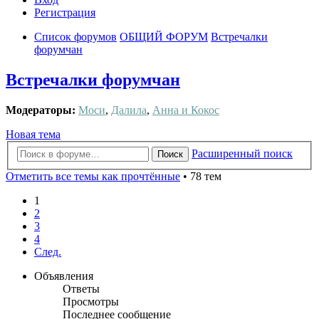
Регистрация
Список форумов
ОБЩИЙ ФОРУМ
Встречалки
форумчан
Встречалки форумчан
Модераторы:
Моси
,
Далила
,
Анна и Кокос
Новая тема
Расширенный поиск
Поиск
Отметить все темы как прочтённые
• 78 тем
1
2
3
4
След.
Объявления
Ответы
Просмотры
Последнее сообщение