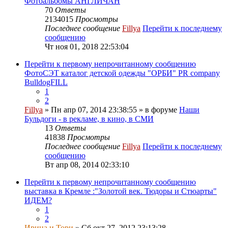
Фотоальбомы АНГЛИЧАН
70
Ответы
2134015
Просмотры
Последнее сообщение
Fillya
Перейти к последнему
сообщению
Чт ноя 01, 2018 22:53:04
Перейти к первому непрочитанному сообщению
ФотоСЭТ каталог детской одежды "ОРБИ" PR company
BulldogFILL
1
2
Fillya
» Пн апр 07, 2014 23:38:55 » в форуме
Наши
Бульдоги - в рекламе, в кино, в СМИ
13
Ответы
41838
Просмотры
Последнее сообщение
Fillya
Перейти к последнему
сообщению
Вт апр 08, 2014 02:33:10
Перейти к первому непрочитанному сообщению
выставка в Кремле :"Золотой век. Тюдоры и Стюарты"
ИДЕМ?
1
2
Ирина и Тори
» Сб окт 27, 2012 23:13:28