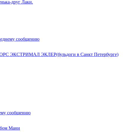
нька-друг Лаки.
леднему сообщению
ОРС ЭКСТРИМАЛ ЭКЛЕР(бульдоги в Санкт Петербурге)
ему сообщению
ьбом Мани