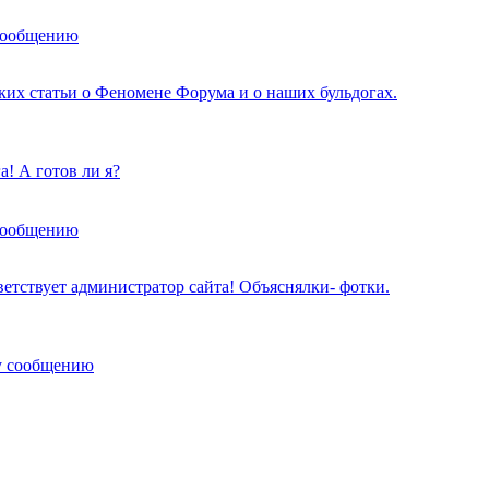
сообщению
ских статьи о Феномене Форума и о наших бульдогах.
! А готов ли я?
сообщению
ветствует администратор сайта! Объяснялки- фотки.
у сообщению