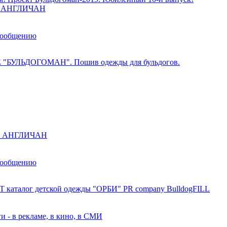
ы АНГЛИЧАН
сообщению
 "БУЛЬДОГОМАН". Пошив одежды для бульдогов.
ы АНГЛИЧАН
сообщению
 каталог детской одежды "ОРБИ" PR company BulldogFILL
и - в рекламе, в кино, в СМИ