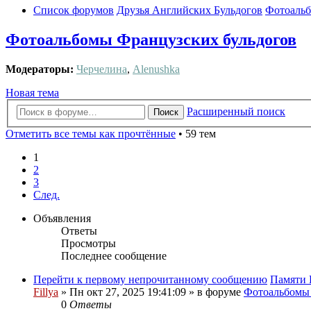
Список форумов
Друзья Английских Бульдогов
Фотоальб
Фотоальбомы Французских бульдогов
Модераторы:
Черчелина
,
Alenushka
Новая тема
Расширенный поиск
Поиск
Отметить все темы как прочтённые
• 59 тем
1
2
3
След.
Объявления
Ответы
Просмотры
Последнее сообщение
Перейти к первому непрочитанному сообщению
Памяти 
Fillya
» Пн окт 27, 2025 19:41:09 » в форуме
Фотоальбом
0
Ответы