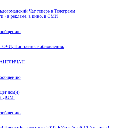
ьдогоманский Чат теперь в Телеграмм
и - в рекламе, в кино, в СМИ
сообщению
ОЧИ, Постоянные обновления.
ы АНГЛИЧАН
сообщению
щет дом)))
 ДОМ.
сообщению
м! Проект Бульдогоман-2019. Юбилейный 10-й выпуск!