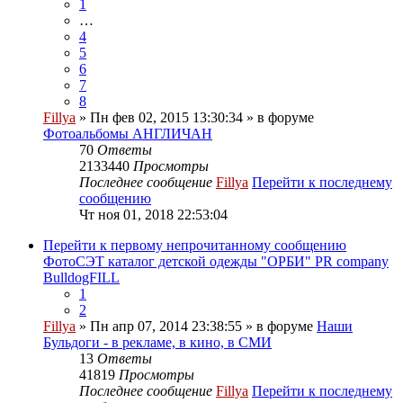
1
…
4
5
6
7
8
Fillya
» Пн фев 02, 2015 13:30:34 » в форуме
Фотоальбомы АНГЛИЧАН
70
Ответы
2133440
Просмотры
Последнее сообщение
Fillya
Перейти к последнему
сообщению
Чт ноя 01, 2018 22:53:04
Перейти к первому непрочитанному сообщению
ФотоСЭТ каталог детской одежды "ОРБИ" PR company
BulldogFILL
1
2
Fillya
» Пн апр 07, 2014 23:38:55 » в форуме
Наши
Бульдоги - в рекламе, в кино, в СМИ
13
Ответы
41819
Просмотры
Последнее сообщение
Fillya
Перейти к последнему