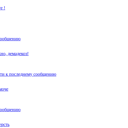
е !
сообщению
но, демадекоз!
ти к последнему сообщению
моче
сообщению
ерсть