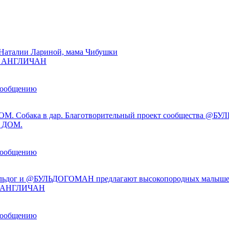
Наталии Лариной, мама Чибушки
ы АНГЛИЧАН
сообщению
М. Собака в дар. Благотворительный проект сообщества @
 ДОМ.
сообщению
льдог и @БУЛЬДОГОМАН предлагают высокопородных малыше
ы АНГЛИЧАН
сообщению