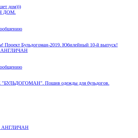
щет дом)))
 ДОМ.
сообщению
м! Проект Бульдогоман-2019. Юбилейный 10-й выпуск!
ы АНГЛИЧАН
сообщению
 "БУЛЬДОГОМАН". Пошив одежды для бульдогов.
ы АНГЛИЧАН