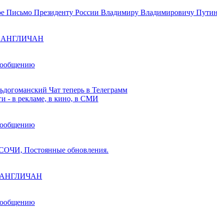
е Письмо Президенту России Владимиру Владимировичу Пути
ы АНГЛИЧАН
сообщению
ьдогоманский Чат теперь в Телеграмм
и - в рекламе, в кино, в СМИ
сообщению
ОЧИ, Постоянные обновления.
ы АНГЛИЧАН
сообщению