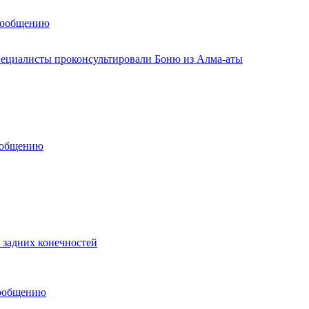
сообщению
ециалисты проконсультировали Боню из Алма-аты
ообщению
 задних конечностей
сообщению