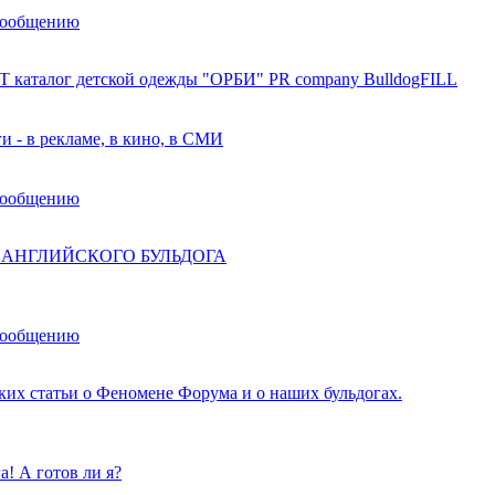
сообщению
 каталог детской одежды "ОРБИ" PR company BulldogFILL
и - в рекламе, в кино, в СМИ
сообщению
и АНГЛИЙСКОГО БУЛЬДОГА
сообщению
ских статьи о Феномене Форума и о наших бульдогах.
! А готов ли я?