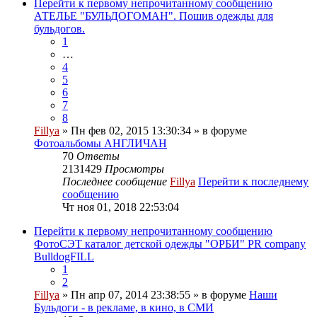
Перейти к первому непрочитанному сообщению
АТЕЛЬЕ "БУЛЬДОГОМАН". Пошив одежды для
бульдогов.
1
…
4
5
6
7
8
Fillya
» Пн фев 02, 2015 13:30:34 » в форуме
Фотоальбомы АНГЛИЧАН
70
Ответы
2131429
Просмотры
Последнее сообщение
Fillya
Перейти к последнему
сообщению
Чт ноя 01, 2018 22:53:04
Перейти к первому непрочитанному сообщению
ФотоСЭТ каталог детской одежды "ОРБИ" PR company
BulldogFILL
1
2
Fillya
» Пн апр 07, 2014 23:38:55 » в форуме
Наши
Бульдоги - в рекламе, в кино, в СМИ