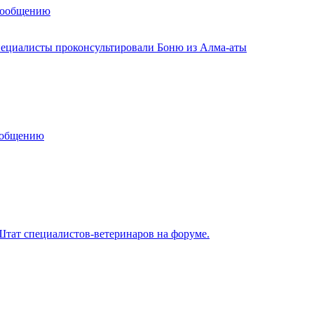
сообщению
ециалисты проконсультировали Боню из Алма-аты
ообщению
тат специалистов-ветеринаров на форуме.