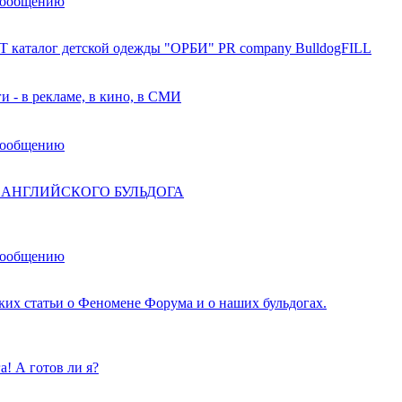
сообщению
 каталог детской одежды "ОРБИ" PR company BulldogFILL
и - в рекламе, в кино, в СМИ
сообщению
и АНГЛИЙСКОГО БУЛЬДОГА
сообщению
ских статьи о Феномене Форума и о наших бульдогах.
! А готов ли я?