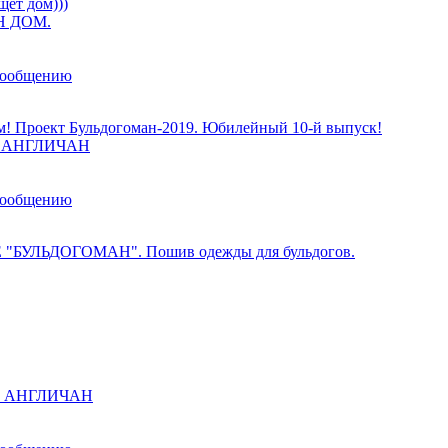
щет дом)))
 ДОМ.
сообщению
м! Проект Бульдогоман-2019. Юбилейный 10-й выпуск!
ы АНГЛИЧАН
сообщению
 "БУЛЬДОГОМАН". Пошив одежды для бульдогов.
ы АНГЛИЧАН