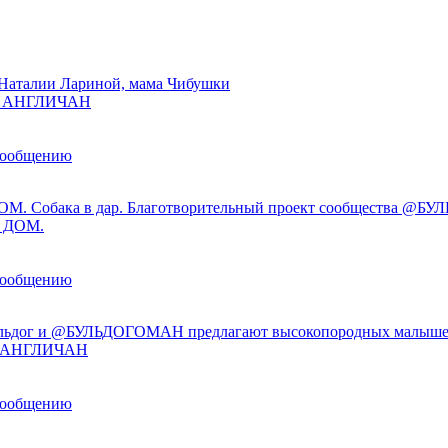
Наталии Лариной, мама Чибушки
ы АНГЛИЧАН
сообщению
М. Собака в дар. Благотворительный проект сообщества @
 ДОМ.
сообщению
льдог и @БУЛЬДОГОМАН предлагают высокопородных малыше
ы АНГЛИЧАН
сообщению