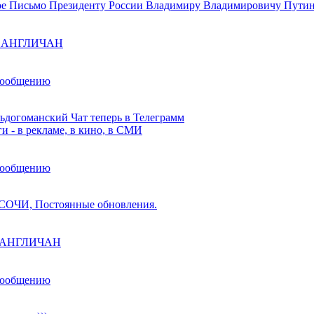
е Письмо Президенту России Владимиру Владимировичу Пути
ы АНГЛИЧАН
сообщению
ьдогоманский Чат теперь в Телеграмм
и - в рекламе, в кино, в СМИ
сообщению
ОЧИ, Постоянные обновления.
ы АНГЛИЧАН
сообщению