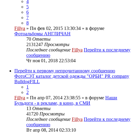
4
5
6
7
8
Fillya
» Пн фев 02, 2015 13:30:34 » в форуме
Фотоальбомы АНГЛИЧАН
70
Ответы
2131247
Просмотры
Последнее сообщение
Fillya
Перейти к последнему
сообщению
Чт ноя 01, 2018 22:53:04
Перейти к первому непрочитанному сообщению
ФотоСЭТ каталог детской одежды "ОРБИ" PR company
BulldogFILL
1
2
Fillya
» Пн апр 07, 2014 23:38:55 » в форуме
Наши
Бульдоги - в рекламе, в кино, в СМИ
13
Ответы
41720
Просмотры
Последнее сообщение
Fillya
Перейти к последнему
сообщению
Вт апр 08, 2014 02:33:10