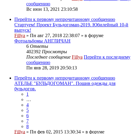
сообщению
Вс июн 13, 2021 23:10:58
Перейти к первому непрочитанному сообщению
Стартуем! Проект Бульдогоман-2019. Юбилейный 10-й
выпуск!
Fillya
» Пн авг 27, 2018 22:38:07 » в форуме
Фотоальбомы АНГЛИЧАН
6
Ответы
402392
Просмотры
Последнее сообщение
Fillya
Перейти к последнему
сообщению
Пн янв 28, 2019 20:50:13
Перейти к первому непрочитанному сообщению
АТЕЛЬЕ "БУЛЬДОГОМАН". Пошив одежды для
бульдогов.
1
…
4
5
6
7
8
Fillya
» Пн фев 02, 2015 13:30:34 » в форуме