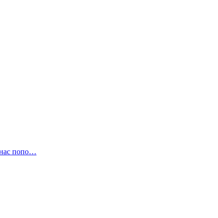
ас попо…