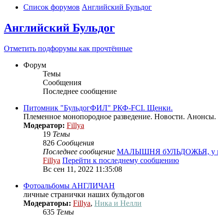
Список форумов
Английский Бульдог
Английский Бульдог
Отметить подфорумы как прочтённые
Форум
Темы
Сообщения
Последнее сообщение
Питомник "БульдогФИЛ" РКФ-FCI. Щенки.
Племенное монопородное разведение. Новости. Анонсы.
Модератор:
Fillya
19
Темы
826
Сообщения
Последнее сообщение
МАЛЫШНЯ бУЛЬДОЖЬЯ, у н
Fillya
Перейти к последнему сообщению
Вс сен 11, 2022 11:35:08
Фотоальбомы АНГЛИЧАН
личные странички наших бульдогов
Модераторы:
Fillya
,
Ника и Нелли
635
Темы