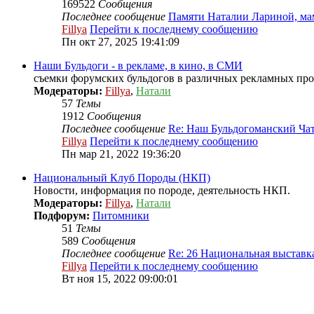
169522
Сообщения
Последнее сообщение
Памяти Наталии Лариной, м
Fillya
Перейти к последнему сообщению
Пн окт 27, 2025 19:41:09
Наши Бульдоги - в рекламе, в кино, в СМИ
съемки форумских бульдогов в различных рекламных проек
Модераторы:
Fillya
,
Натали
57
Темы
1912
Сообщения
Последнее сообщение
Re: Наш Бульдогоманский Ча
Fillya
Перейти к последнему сообщению
Пн мар 21, 2022 19:36:20
Национальный Клуб Породы (НКП)
Новости, информация по породе, деятельность НКП.
Модераторы:
Fillya
,
Натали
Подфорум:
Питомники
51
Темы
589
Сообщения
Последнее сообщение
Re: 26 Национальная выстав
Fillya
Перейти к последнему сообщению
Вт ноя 15, 2022 09:00:01