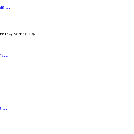
ама …
тах, кино и т.д.
т т…
ка …