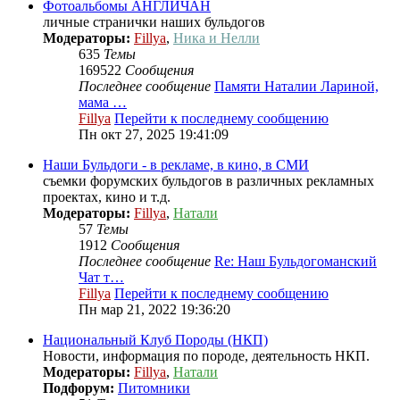
Фотоальбомы АНГЛИЧАН
личные странички наших бульдогов
Модераторы:
Fillya
,
Ника и Нелли
635
Темы
169522
Сообщения
Последнее сообщение
Памяти Наталии Лариной,
мама …
Fillya
Перейти к последнему сообщению
Пн окт 27, 2025 19:41:09
Наши Бульдоги - в рекламе, в кино, в СМИ
съемки форумских бульдогов в различных рекламных
проектах, кино и т.д.
Модераторы:
Fillya
,
Натали
57
Темы
1912
Сообщения
Последнее сообщение
Re: Наш Бульдогоманский
Чат т…
Fillya
Перейти к последнему сообщению
Пн мар 21, 2022 19:36:20
Национальный Клуб Породы (НКП)
Новости, информация по породе, деятельность НКП.
Модераторы:
Fillya
,
Натали
Подфорум:
Питомники