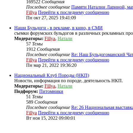
169522
Сообщения
Последнее сообщение
Памяти Наталии Лариной, м
Fillya
Перейти к последнему сообщению
Пн окт 27, 2025 19:41:09
Наши Бульдоги - в рекламе, в кино, в СМИ
съемки форумских бульдогов в различных рекламных проек
Модераторы:
Fillya
,
Натали
57
Темы
1912
Сообщения
Последнее сообщение
Re: Наш Бульдогоманский Ча
Fillya
Перейти к последнему сообщению
Пн мар 21, 2022 19:36:20
Национальный Клуб Породы (НКП)
Новости, информация по породе, деятельность НКП.
Модераторы:
Fillya
,
Натали
Подфорум:
Питомники
51
Темы
589
Сообщения
Последнее сообщение
Re: 26 Национальная выстав
Fillya
Перейти к последнему сообщению
Вт ноя 15, 2022 09:00:01