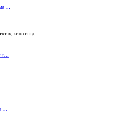
ама …
тах, кино и т.д.
т т…
ка …