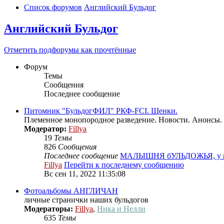
Список форумов
Английский Бульдог
Английский Бульдог
Отметить подфорумы как прочтённые
Форум
Темы
Сообщения
Последнее сообщение
Питомник "БульдогФИЛ" РКФ-FCI. Щенки.
Племенное монопородное разведение. Новости. Анонсы.
Модератор:
Fillya
19
Темы
826
Сообщения
Последнее сообщение
МАЛЫШНЯ бУЛЬДОЖЬЯ, у н
Fillya
Перейти к последнему сообщению
Вс сен 11, 2022 11:35:08
Фотоальбомы АНГЛИЧАН
личные странички наших бульдогов
Модераторы:
Fillya
,
Ника и Нелли
635
Темы