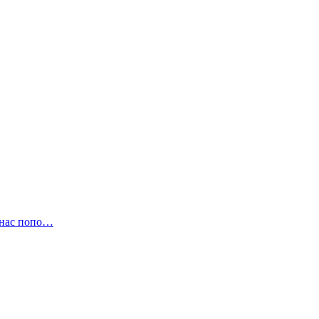
ас попо…