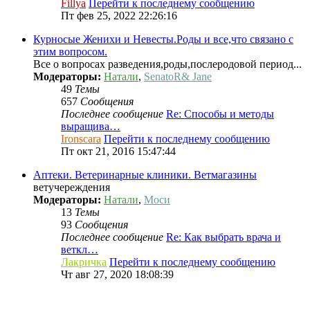
Fillya
Перейти к последнему сообщению
Пт фев 25, 2022 22:26:16
Курносые Женихи и Невесты.Роды и все,что связано с
этим вопросом.
Все о вопросах разведения,роды,послеродовой период...
Модераторы:
Натали
,
SenatoR& Jane
49
Темы
657
Сообщения
Последнее сообщение
Re: Способы и методы
выращива…
Ironscara
Перейти к последнему сообщению
Пт окт 21, 2016 15:47:44
Аптеки. Ветеринарные клиники. Ветмагазины
ветучереждения
Модераторы:
Натали
,
Моси
13
Темы
93
Сообщения
Последнее сообщение
Re: Как выбрать врача и
веткл…
Лакричка
Перейти к последнему сообщению
Чт авг 27, 2020 18:08:39