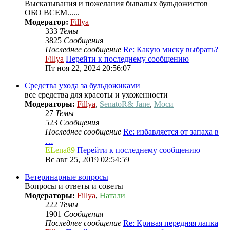
Высказывания и пожелания бывалых бульдожистов
ОБО ВСЕМ......
Модератор:
Fillya
333
Темы
3825
Сообщения
Последнее сообщение
Re: Какую миску выбрать?
Fillya
Перейти к последнему сообщению
Пт ноя 22, 2024 20:56:07
Средства ухода за бульдожиками
все средства для красоты и ухоженности
Модераторы:
Fillya
,
SenatoR& Jane
,
Моси
27
Темы
523
Сообщения
Последнее сообщение
Re: избавляется от запаха в
…
ELena89
Перейти к последнему сообщению
Вс авг 25, 2019 02:54:59
Ветеринарные вопросы
Вопросы и ответы и советы
Модераторы:
Fillya
,
Натали
222
Темы
1901
Сообщения
Последнее сообщение
Re: Кривая передняя лапка