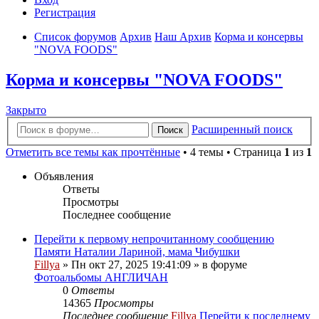
Регистрация
Список форумов
Архив
Наш Архив
Корма и консервы
"NOVA FOODS"
Корма и консервы "NOVA FOODS"
Закрыто
Расширенный поиск
Поиск
Отметить все темы как прочтённые
• 4 темы • Страница
1
из
1
Объявления
Ответы
Просмотры
Последнее сообщение
Перейти к первому непрочитанному сообщению
Памяти Наталии Лариной, мама Чибушки
Fillya
» Пн окт 27, 2025 19:41:09 » в форуме
Фотоальбомы АНГЛИЧАН
0
Ответы
14365
Просмотры
Последнее сообщение
Fillya
Перейти к последнему