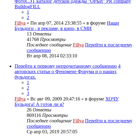
ФотоСЭТ каталог детской одежды "ОРБИ" PR company
BulldogFILL
1
2
Fillya
» Пн апр 07, 2014 23:38:55 » в форуме
Наши
Бульдоги - в рекламе, в кино, в СМИ
13
Ответы
41768
Просмотры
Последнее сообщение
Fillya
Перейти к последнему
сообщению
Вт апр 08, 2014 02:33:10
Перейти к первому непрочитанному сообщению
4
авторских статьи о Феномене Форума и о наших
бульдогах.
1
2
3
Fillya
» Вс авг 09, 2009 20:47:16 » в форуме
ХОЧУ
Бульдога! А готов ли я?
26
Ответы
869116
Просмотры
Последнее сообщение
Fillya
Перейти к последнему
сообщению
Ср апр 03, 2019 20:57:05