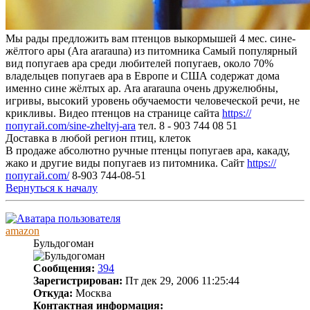
Мы рады предложить вам птенцов выкормышей 4 мес. сине-
жёлтого ары (Ara ararauna) из питомника Самый популярный
вид попугаев ара среди любителей попугаев, около 70%
владельцев попугаев ара в Европе и США содержат дома
именно сине жёлтых ар. Ara ararauna очень дружелюбны,
игривы, высокий уровень обучаемости человеческой речи, не
крикливы. Видео птенцов на странице сайта
https://
попугай.com/sine-zheltyj-ara
тел. 8 - 903 744 08 51
Доставка в любой регион птиц, клеток
В продаже абсолютно ручные птенцы попугаев ара, какаду,
жако и другие виды попугаев из питомника. Сайт
https://
попугай.com/
8-903 744-08-51
Вернуться к началу
amazon
Бульдогоман
Сообщения:
394
Зарегистрирован:
Пт дек 29, 2006 11:25:44
Откуда:
Москва
Контактная информация: