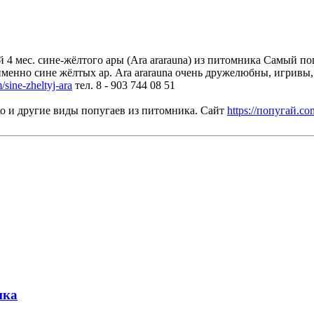
 мес. сине-жёлтого ары (Ara ararauna) из питомника Самый поп
менно сине жёлтых ар. Ara ararauna очень дружелюбны, игривы,
/sine-zheltyj-ara
тел. 8 - 903 744 08 51
ко и другие виды попугаев из питомника. Сайт
https://попугай.co
ика