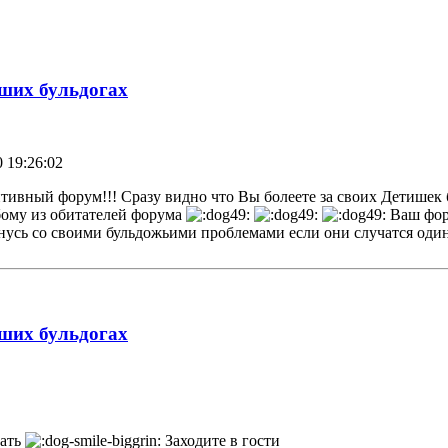
аших бульдогах
0 19:26:02
вный форум!!! Сразу видно что Вы болеете за своих Детишек б
бому из обитателей форума
Ваш фор
нусь со своими бульдожьими проблемами если они случатся один 
аших бульдогах
тать
Заходите в гости