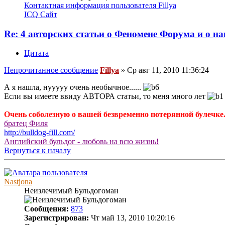
Контактная информация пользователя Fillya
ICQ
Сайт
Re: 4 авторских статьи о Феномене Форума и о н
Цитата
Непрочитанное сообщение
Fillya
»
Ср авг 11, 2010 11:36:24
А я нашла, нууууу очень необычное......
Если вы имеете ввиду АВТОРА статьи, то меня много лет
Очень соболезную о вашей безвременно потерянной булечке. 
братец Филя
http://bulldog-fill.com/
Английский бульдог - любовь на всю жизнь!
Вернуться к началу
Nastjona
Неизлечимый Бульдогоман
Сообщения:
873
Зарегистрирован:
Чт май 13, 2010 10:20:16