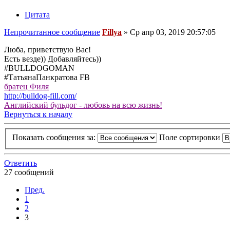
Цитата
Непрочитанное сообщение
Fillya
»
Ср апр 03, 2019 20:57:05
Люба, приветствую Вас!
Есть везде)) Добавляйтесь))
#BULLDOGOMAN
#ТатьянаПанкратова FB
братец Филя
http://bulldog-fill.com/
Английский бульдог - любовь на всю жизнь!
Вернуться к началу
Показать сообщения за:
Поле сортировки
Ответить
27 сообщений
Пред.
1
2
3