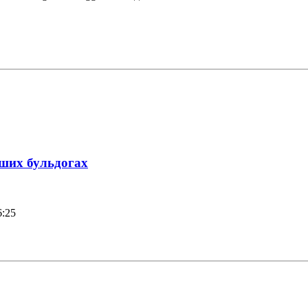
аших бульдогах
6:25