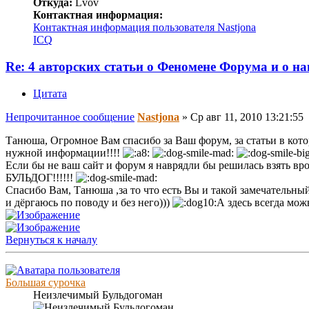
Откуда:
Lvov
Контактная информация:
Контактная информация пользователя Nastjona
ICQ
Re: 4 авторских статьи о Феномене Форума и о н
Цитата
Непрочитанное сообщение
Nastjona
»
Ср авг 11, 2010 13:21:55
Танюша, Огромное Вам спасибо за Ваш форум, за статьи в кот
нужной информации!!!!
Если бы не ваш сайт и форум я наврядли бы решилась взять вро
БУЛЬДОГ!!!!!!
Спасибо Вам, Танюша ,за то что есть Вы и такой замечательный
и дёргаюсь по поводу и без него)))
А здесь всегда мо
Вернуться к началу
Большая сурочка
Неизлечимый Бульдогоман