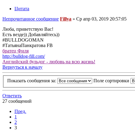
Цитата
Непрочитанное сообщение
Fillya
»
Ср апр 03, 2019 20:57:05
Люба, приветствую Вас!
Есть везде)) Добавляйтесь))
#BULLDOGOMAN
#ТатьянаПанкратова FB
братец Филя
http://bulldog-fill.com/
Английский бульдог - любовь на всю жизнь!
Вернуться к началу
Показать сообщения за:
Поле сортировки
Ответить
27 сообщений
Пред.
1
2
3