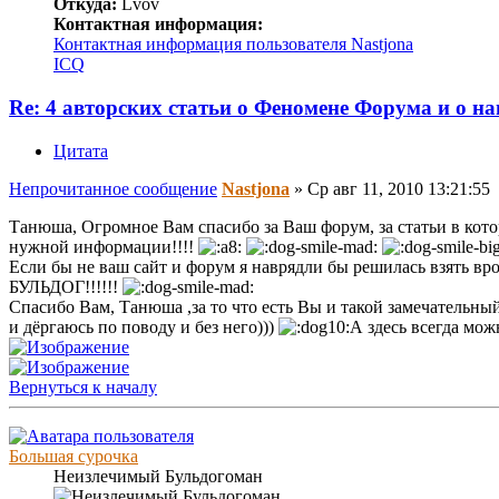
Откуда:
Lvov
Контактная информация:
Контактная информация пользователя Nastjona
ICQ
Re: 4 авторских статьи о Феномене Форума и о н
Цитата
Непрочитанное сообщение
Nastjona
»
Ср авг 11, 2010 13:21:55
Танюша, Огромное Вам спасибо за Ваш форум, за статьи в кот
нужной информации!!!!
Если бы не ваш сайт и форум я наврядли бы решилась взять вро
БУЛЬДОГ!!!!!!
Спасибо Вам, Танюша ,за то что есть Вы и такой замечательный
и дёргаюсь по поводу и без него)))
А здесь всегда мо
Вернуться к началу
Большая сурочка
Неизлечимый Бульдогоман