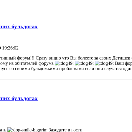
аших бульдогах
0 19:26:02
вный форум!!! Сразу видно что Вы болеете за своих Детишек б
бому из обитателей форума
Ваш фор
нусь со своими бульдожьими проблемами если они случатся один 
аших бульдогах
тать
Заходите в гости