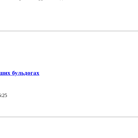
аших бульдогах
6:25