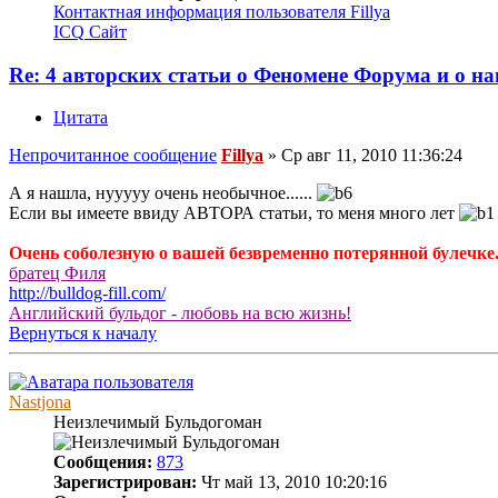
Контактная информация пользователя Fillya
ICQ
Сайт
Re: 4 авторских статьи о Феномене Форума и о н
Цитата
Непрочитанное сообщение
Fillya
»
Ср авг 11, 2010 11:36:24
А я нашла, нууууу очень необычное......
Если вы имеете ввиду АВТОРА статьи, то меня много лет
Очень соболезную о вашей безвременно потерянной булечке. 
братец Филя
http://bulldog-fill.com/
Английский бульдог - любовь на всю жизнь!
Вернуться к началу
Nastjona
Неизлечимый Бульдогоман
Сообщения:
873
Зарегистрирован:
Чт май 13, 2010 10:20:16