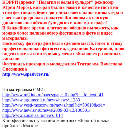
КЭРРИ (проект "Пелагия и белый бульдог" режиссер
Юрий Мороз), которая была с нами в качестве гостя на
этом фестивале, будет достойна своего папы-киноактера и
с честью продолжит, начатую Филюном актерскую
династию английских бульдогов в кинематографе!
В ближайшее время, клятвенно обещаю выложить, как
можно более полный обзор фестиваля в фото и видео
материалах.
Поскольку фотографий было сделано масса, плюс к этому
профессиональная фотосессия, сделанная Катериной, плюс
видео сюжеты и интервью у меня с Филюном различных
каналов.
Фестиваль проходил в молодежном Театре им. Вячеслава
Спесивцева
http://www.spesivcev.ru/
По материалам СМИ:
http://www.mfkino.ru/pages/page_0.php?i ... id_text=41
http://www.argumenti.ru/news/news/11283
http://www.vesti-moscow.ru/rnews.html?id=50610&cid=
http://www.newizv.ru/news/2009-03-13/106581/
http://www.zooatlas.ru/news_614
Кинофестиваль с участием животных «Золотой клык»
пройдет в Москве