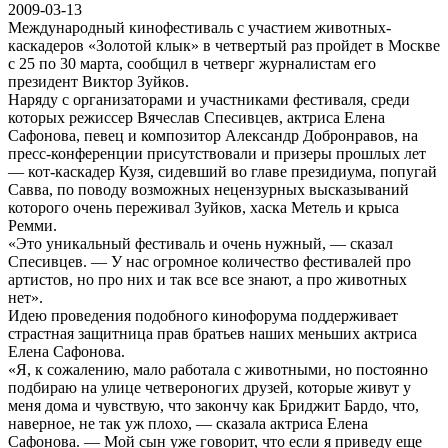
2009-03-13
Международный кинофестиваль с участием животных-
каскадеров «Золотой клык» в четвертый раз пройдет в Москве
с 25 по 30 марта, сообщил в четверг журналистам его
президент Виктор Зуйков.
Наряду с организаторами и участниками фестиваля, среди
которых режиссер Вячеслав Спесивцев, актриса Елена
Сафонова, певец и композитор Александр Добронравов, на
пресс-конференции присутствовали и призеры прошлых лет
— кот-каскадер Кузя, сидевший во главе президиума, попугай
Савва, по поводу возможных нецензурных высказываний
которого очень переживал Зуйков, хаска Метель и крыса
Ремми.
«Это уникальный фестиваль и очень нужный, — сказал
Спесивцев. — У нас огромное количество фестивалей про
артистов, но про них и так все все знают, а про животных
нет».
Идею проведения подобного кинофорума поддерживает
страстная защитница прав братьев наших меньших актриса
Елена Сафонова.
«Я, к сожалению, мало работала с животными, но постоянно
подбираю на улице четвероногих друзей, которые живут у
меня дома и чувствую, что закончу как Бриджит Бардо, что,
наверное, не так уж плохо, — сказала актриса Елена
Сафонова. — Мой сын уже говорит, что если я приведу еще