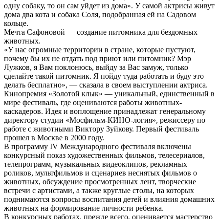
одну собаку, то он сам уйдет из дома». У самой актрисы живут
дома два кота и собака Соля, подобранная ей на Садовом
кольце.
Мечта Сафоновой — создание питомника для бездомных
животных.
«У нас огромные территории в стране, которые пустуют,
почему бы их не отдать под приют или питомник? Мэр
Лужков, я Вам поклонюсь, выйду за Вас замуж, только
сделайте такой питомник. Я пойду туда работать и буду это
делать бесплатно», — сказала в своем выступлении актриса.
Кинопремия «Золотой клык» — уникальный, единственный в
мире фестиваль, где оцениваются работы животных-
каскадеров. Идея и воплощение принадлежат генеральному
директору студии «Мосфильм-КИНО-логия», режиссеру по
работе с животными Виктору Зуйкову. Первый фестиваль
прошел в Москве в 2000 году.
В программу IV Международного фестиваля включены
конкурсный показ художественных фильмов, телесериалов,
телепрограмм, музыкальных видеоклипов, рекламных
роликов, мультфильмов и сценариев неснятых фильмов о
животных, обсуждение просмотренных лент, творческие
встречи с артистами, а также круглые столы, на которых
поднимаются вопросы воспитания детей и влияния домашних
животных на формирование личности ребенка.
В конкурсных работах, прежде всего, оценивается мастерство