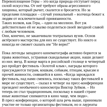
Перевоплощение Геры – это когда природа отступает перед
силой искусства. От неё требуют образа агрессивного
хищника, который рычит, скалится и бросается. Но за
пределами площадки – случай уникальный – волчица бежит к
людям от исключительной привязанности.
Таких волков, как Гера, – один на миллион. Вот уж
действительно ей не жалко поделиться своей звездной славой
с любым человеком.
Они, конечно, не заканчивали театральных вузов. Основ
актёрского мастерства для них не существует. Но никто и
никогда не сможет сказать им "Не верю!"
Пока легенды западного кинематографа активно борются за
права животных, устраивая скандальные акции, наши делают
из них звезд. В конце марта в российской столице в четвертый
раз пройдет фестиваль «Золотой клык», награды которого
присуждаются тиграм, кошкам, собакам, птицам, крысам и
прочей живности, снявшейся в кино. «Когда зарождался
фестиваль, над нами смеялись, поскольку таких фестивалей в
мире не существует, – сказал в четверг на пресс-конференции
президент необычного киносмотра Виктор Зуйков. – Но
теперь он стал традиционным, поскольку в нашей стране
иные животные снимаются в кино чаще, чем люди».
В пресс-конференции, о которой шла речь выше, принимали
участие не только организаторы фестиваля, но и лауреаты