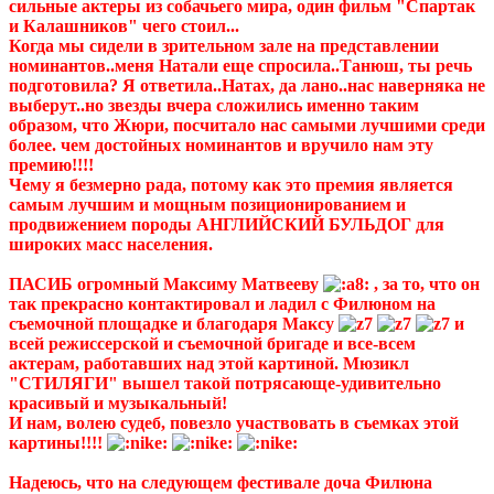
сильные актеры из собачьего мира, один фильм "Спартак
и Калашников" чего стоил...
Когда мы сидели в зрительном зале на представлении
номинантов..меня Натали еще спросила..Танюш, ты речь
подготовила? Я ответила..Натах, да лано..нас наверняка не
выберут..но звезды вчера сложились именно таким
образом, что Жюри, посчитало нас самыми лучшими среди
более. чем достойных номинантов и вручило нам эту
премию!!!!
Чему я безмерно рада, потому как это премия является
самым лучшим и мощным позиционированием и
продвижением породы АНГЛИЙСКИЙ БУЛЬДОГ для
широких масс населения.
ПАСИБ огромный Максиму Матвееву
, за то, что он
так прекрасно контактировал и ладил с Филюном на
съемочной площадке и благодаря Максу
и
всей режиссерской и съемочной бригаде и все-всем
актерам, работавших над этой картиной. Мюзикл
"СТИЛЯГИ" вышел такой потрясающе-удивительно
красивый и музыкальный!
И нам, волею судеб, повезло участвовать в съемках этой
картины!!!!
Надеюсь, что на следующем фестивале доча Филюна