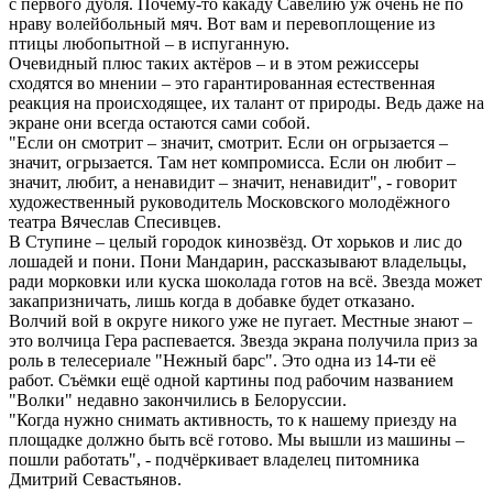
с первого дубля. Почему-то какаду Савелию уж очень не по
нраву волейбольный мяч. Вот вам и перевоплощение из
птицы любопытной – в испуганную.
Очевидный плюс таких актёров – и в этом режиссеры
сходятся во мнении – это гарантированная естественная
реакция на происходящее, их талант от природы. Ведь даже на
экране они всегда остаются сами собой.
"Если он смотрит – значит, смотрит. Если он огрызается –
значит, огрызается. Там нет компромисса. Если он любит –
значит, любит, а ненавидит – значит, ненавидит", - говорит
художественный руководитель Московского молодёжного
театра Вячеслав Спесивцев.
В Ступине – целый городок кинозвёзд. От хорьков и лис до
лошадей и пони. Пони Мандарин, рассказывают владельцы,
ради морковки или куска шоколада готов на всё. Звезда может
закапризничать, лишь когда в добавке будет отказано.
Волчий вой в округе никого уже не пугает. Местные знают –
это волчица Гера распевается. Звезда экрана получила приз за
роль в телесериале "Нежный барс". Это одна из 14-ти её
работ. Съёмки ещё одной картины под рабочим названием
"Волки" недавно закончились в Белоруссии.
"Когда нужно снимать активность, то к нашему приезду на
площадке должно быть всё готово. Мы вышли из машины –
пошли работать", - подчёркивает владелец питомника
Дмитрий Севастьянов.