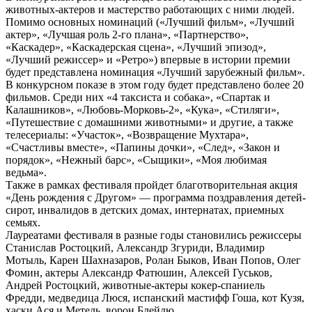
животных-актеров и мастерство работающих с ними людей.
Помимо основных номинаций («Лучший фильм», «Лучший
актер», «Лучшая роль 2-го плана», «Партнерство»,
«Каскадер», «Каскадерская сцена», «Лучший эпизод»,
«Лучший режиссер» и «Ретро») впервые в истории премии
будет представлена номинация «Лучший зарубежный фильм».
В конкурсном показе в этом году будет представлено более 20
фильмов. Среди них «4 таксиста и собака», «Спартак и
Калашников», «Любовь-Морковь-2», «Кука», «Стиляги»,
«Путешествие с домашними животными» и другие, а также
телесериалы: «Участок», «Возвращение Мухтара»,
«Счастливы вместе», «Папины дочки», «След», «Закон и
порядок», «Нежный барс», «Сыщики», «Моя любимая
ведьма».
Также в рамках фестиваля пройдет благотворительная акция
«День рождения с Другом» — программа поздравления детей-
сирот, инвалидов в детских домах, интернатах, приемных
семьях.
Лауреатами фестиваля в разные годы становились режиссеры
Станислав Ростоцкий, Александр Згуриди, Владимир
Мотыль, Карен Шахназаров, Ролан Быков, Иван Попов, Олег
Фомин, актеры Александр Фатюшин, Алексей Гуськов,
Андрей Ростоцкий, животные-актеры кокер-спаниель
Фредди, медведица Люся, испанский мастифф Гоша, кот Кузя,
хаски Ася и Метель, ворон Блейдю