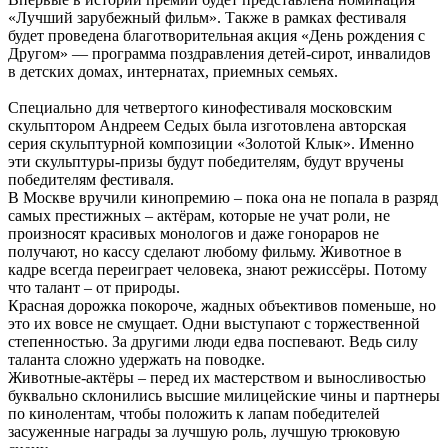
«Лучший зарубежный фильм». Также в рамках фестиваля
будет проведена благотворительная акция «День рождения с
Другом» — программа поздравления детей-сирот, инвалидов
в детских домах, интернатах, приемных семьях.
Специально для четвертого кинофестиваля московским
скульптором Андреем Седых была изготовлена авторская
серия скульптурной композиции «Золотой Клык». Именно
эти скульптуры-призы будут победителям, будут вручены
победителям фестиваля.
В Москве вручили кинопремию – пока она не попала в разряд
самых престижных – актёрам, которые не учат роли, не
произносят красивых монологов и даже гонораров не
получают, но кассу сделают любому фильму. Животное в
кадре всегда переиграет человека, знают режиссёры. Потому
что талант – от природы.
Красная дорожка покороче, жадных объективов поменьше, но
это их вовсе не смущает. Одни выступают с торжественной
степенностью. За другими люди едва поспевают. Ведь силу
таланта сложно удержать на поводке.
Животные-актёры – перед их мастерством и выносливостью
буквально склонились высшие милицейские чины и партнеры
по кинолентам, чтобы положить к лапам победителей
засуженные награды за лучшую роль, лучшую трюковую