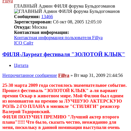
Fillya
ГЛАВНЫЙ Админ ФИЛЯ форума Бульдогоманов
Сообщения:
13466
Зарегистрирован:
Сб окт 08, 2005 12:05:10
Откуда:
Москва
Контактная информация:
Контактная информация пользователя Fillya
ICQ
Сайт
ФИЛЯ-Лауреат фестиваля "ЗОЛОТОЙ КЛЫК"
Цитата
Непрочитанное сообщение
Fillya
»
Вт мар 31, 2009 21:44:56
25-30 марта 2009 года состоялось знаменательное событие.
Прошел фестиваль "ЗОЛОТОЙ КЛЫК" а-ля вариант
премии Оскар в животном мире. Мой Филюн был одним
из номинантов на премию за ЛУЧШУЮ АКТЕРСКУЮ
РОЛЬ 2-ГО ПЛАНА в мюзикле "СТИЛЯГИ" режиссер
Валерий Тодоровский.
ФИЛЯ ПОЛУЧИЛ ПРЕМИЮ "Лучший актер второго
плана"!!!!! Что было, сказать честно, неожиданно для
меня, поскольку в данной номинации выступали очень