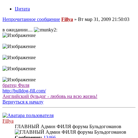
Цитата
Непрочитанное сообщение
Fillya
»
Вт мар 31, 2009 21:50:03
в ожидании....
братец Филя
http://bulldog-fill.com/
Английский бульдог - любовь на всю жизнь!
Вернуться к началу
Fillya
ГЛАВНЫЙ Админ ФИЛЯ форума Бульдогоманов
Сообщения:
13466