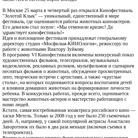
В Москве 25 марта в четвертый раз открылся Кинофестиваль
"Золотой Клык" — уникальный, единственный в мире
фестиваль, где оцениваются работы животных-киноактеров.
Его девизом стал лозунг: «Мы отменили кризис! Да
здравствует кинофестиваль!»
Идея и воплощение фестиваля принадлежат генеральному
директору студии «Мосфильм-КИНОлогия», режиссеру по
работе с животными Виктору Зуйкову.
В программу VI Кинофестиваля включены конкурсный показ
художественных фильмов, телесериалов, музыкальных
видеоклипов, рекламных роликов, мультфильмов и сценариев
неснятых фильмов о животных, обсуждение просмотренных
лент, творческие встречи с артистами, а также «круглые
столы», на которых поднимаются вопросы воспитания детей
и влияния домашних животных на формирование личности
ребенка. В конкурсных работах, прежде всего, оценивается
мастерство животных-актеров и мастерство работающих с
ними людей.
Кстати, самая востребованная зооактриса российского кино —
хаски Метель. Только за 2008 год у нее было 250 съемочных
дней. А, например, у самой популярной актрисы Анастасии
Заворотнюк их было в два раза меньше (включая съемки в
телепроектах).
Впервые в истории премии будет представлена номинация