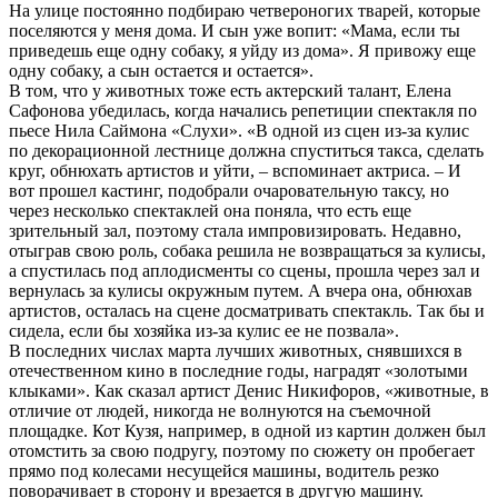
На улице постоянно подбираю четвероногих тварей, которые
поселяются у меня дома. И сын уже вопит: «Мама, если ты
приведешь еще одну собаку, я уйду из дома». Я привожу еще
одну собаку, а сын остается и остается».
В том, что у животных тоже есть актерский талант, Елена
Сафонова убедилась, когда начались репетиции спектакля по
пьесе Нила Саймона «Слухи». «В одной из сцен из-за кулис
по декорационной лестнице должна спуститься такса, сделать
круг, обнюхать артистов и уйти, – вспоминает актриса. – И
вот прошел кастинг, подобрали очаровательную таксу, но
через несколько спектаклей она поняла, что есть еще
зрительный зал, поэтому стала импровизировать. Недавно,
отыграв свою роль, собака решила не возвращаться за кулисы,
а спустилась под аплодисменты со сцены, прошла через зал и
вернулась за кулисы окружным путем. А вчера она, обнюхав
артистов, осталась на сцене досматривать спектакль. Так бы и
сидела, если бы хозяйка из-за кулис ее не позвала».
В последних числах марта лучших животных, снявшихся в
отечественном кино в последние годы, наградят «золотыми
клыками». Как сказал артист Денис Никифоров, «животные, в
отличие от людей, никогда не волнуются на съемочной
площадке. Кот Кузя, например, в одной из картин должен был
отомстить за свою подругу, поэтому по сюжету он пробегает
прямо под колесами несущейся машины, водитель резко
поворачивает в сторону и врезается в другую машину.