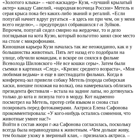
«Золотого клыка» – «кот-каскадер» Кузя, «лучший крылатый
актер» какаду Савелий, «народная волчица России» Метель и
серая крыса пока без каких-либо званий и регалий. «Если
попугай начнет вдруг ругаться – я здесь ни при чем, он у меня
всего неделю», – предупредил собравшихся г-н Зуйков.
Впрочем, попугай сидел смирно на жердочке, то и дело
поглядывая на кота Кузю, который вольготно занял свое место
на столе с микрофонами.
Киношная карьера Кузи началась так же неожиданно, как и у
большинства животных. Пять лет назад его подобрали на
улице, обучили командам, и вскоре он снялся в фильме
Всеволода Шиловского «Не все кошки серы». Затем были
съемки в картинах «След», «Кризис среднего возраста», «Моя
любимая ведьма» и еще в шестнадцати фильмах. Когда в
конференц-зал привели собаку Метель (порода сибирская
хаски, внешне похожая на волка), она намеревалась облизать
президента фестиваля – встала на задние лапы, но дотянулась
только до кота и лизнула того в морду. Кот надменно
посмотрел на Метель, протер себя языком и снова стал
позировать перед фотокамерами. Актриса Елена Сафонова
прокомментировала: «У кого-нибудь остались сомнения, что
животные умнее нас?»
Войти в состав жюри г-жа Сафонова согласилась, поскольку
всегда была неравнодушна к животным. «Чем дольше живу,
тем больше ухожу в звериный клан, – призналась актриса. –