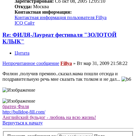
Зарегистрирован:
Сб окт 08, 2005 12:05:10
Откуда:
Москва
Контактная информация:
Контактная информация пользователя Fillya
ICQ
Сайт
Re: ФИЛЯ-Лауреат фестиваля "ЗОЛОТОЙ
КЛЫК"
Цитата
Непрочитанное сообщение
Fillya
»
Вт мар 31, 2009 21:58:22
Филюн ,получив премию..сказал.мама пошли отсюда и
поздравительную речь мне сказать так толком и не дал...
братец Филя
http://bulldog-fill.com/
Английский бульдог - любовь на всю жизнь!
Вернуться к началу