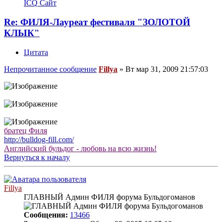
ICQ
Сайт
Re: ФИЛЯ-Лауреат фестиваля "ЗОЛОТОЙ
КЛЫК"
Цитата
Непрочитанное сообщение
Fillya
»
Вт мар 31, 2009 21:57:03
братец Филя
http://bulldog-fill.com/
Английский бульдог - любовь на всю жизнь!
Вернуться к началу
Fillya
ГЛАВНЫЙ Админ ФИЛЯ форума Бульдогоманов
Сообщения:
13466