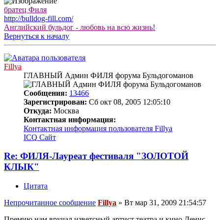
братец Филя
http://bulldog-fill.com/
Английский бульдог - любовь на всю жизнь!
Вернуться к началу
Fillya
ГЛАВНЫЙ Админ ФИЛЯ форума Бульдогоманов
Сообщения:
13466
Зарегистрирован:
Сб окт 08, 2005 12:05:10
Откуда:
Москва
Контактная информация:
Контактная информация пользователя Fillya
ICQ
Сайт
Re: ФИЛЯ-Лауреат фестиваля "ЗОЛОТОЙ
КЛЫК"
Цитата
Непрочитанное сообщение
Fillya
»
Вт мар 31, 2009 21:54:57
Премию нам вручал изветсный артист театра и кино Денис