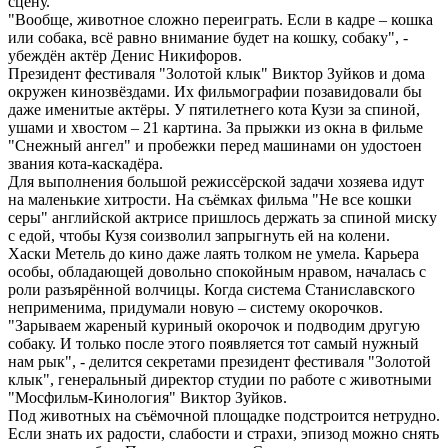
сцену.
"Вообще, животное сложно переиграть. Если в кадре – кошка
или собака, всё равно внимание будет на кошку, собаку", -
убеждён актёр Денис Никифоров.
Президент фестиваля "Золотой клык" Виктор Зуйков и дома
окружен кинозвёздами. Их фильмографии позавидовали бы
даже именитые актёры. У пятилетнего кота Кузи за спиной,
ушами и хвостом – 21 картина. За прыжки из окна в фильме
"Снежный ангел" и пробежки перед машинами он удостоен
звания кота-каскадёра.
Для выполнения большой режиссёрской задачи хозяева идут
на маленькие хитрости. На съёмках фильма "Не все кошки
серы" английской актрисе пришлось держать за спиной миску
с едой, чтобы Кузя соизволил запрыгнуть ей на колени.
Хаски Метель до кино даже лаять толком не умела. Карьера
особы, обладающей довольно спокойным нравом, началась с
роли разъярённой волчицы. Когда система Станиславского
неприменима, придумали новую – систему окорочков.
"Зарываем жареный куриный окорочок и подводим другую
собаку. И только после этого появляется тот самый нужный
нам рык", - делится секретами президент фестиваля "Золотой
клык", генеральный директор студии по работе с животными
"Мосфильм-Кинология" Виктор Зуйков.
Под животных на съёмочной площадке подстроится нетрудно.
Если знать их радости, слабости и страхи, эпизод можно снять