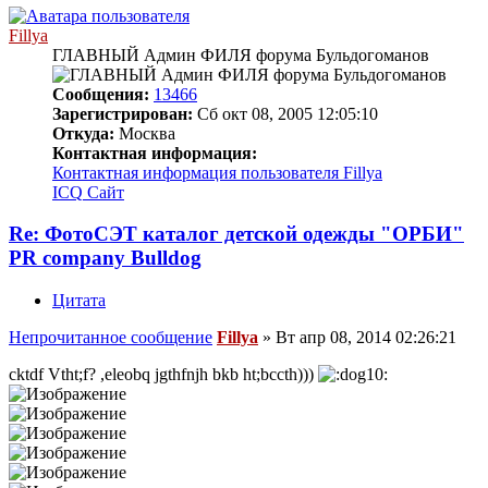
Fillya
ГЛАВНЫЙ Админ ФИЛЯ форума Бульдогоманов
Сообщения:
13466
Зарегистрирован:
Сб окт 08, 2005 12:05:10
Откуда:
Москва
Контактная информация:
Контактная информация пользователя Fillya
ICQ
Сайт
Re: ФотоСЭТ каталог детской одежды "ОРБИ"
PR company Bulldog
Цитата
Непрочитанное сообщение
Fillya
»
Вт апр 08, 2014 02:26:21
cktdf Vtht;f? ,eleobq jgthfnjh bkb ht;bccth)))