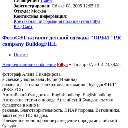
Сообщения:
13466
Зарегистрирован:
Сб окт 08, 2005 12:05:10
Откуда:
Москва
Контактная информация:
Контактная информация пользователя Fillya
ICQ
Сайт
ФотоСЭТ каталог детской одежды "ОРБИ" PR
company BulldogFILL
Цитата
Непрочитанное сообщение
Fillya
»
Пн апр 07, 2014 23:38:55
фотограф Алена Никифирова
в съемке участвовала Лёлик (Инанна)
владелица Татьяна Панкратова, питомник "БульдогФИЛ"
(РКФ-FCI)
Английский бульдог real English bulldog, English bulldog
Авторские статьи о породе Английский Бульдог, съемки
бульдогов в кино и
рекламе, Благотворительность, ПИАР породы, Ветклиника,
заказ корма HD на дом.
Племенное монопородное разведение породы английский
бульдог.