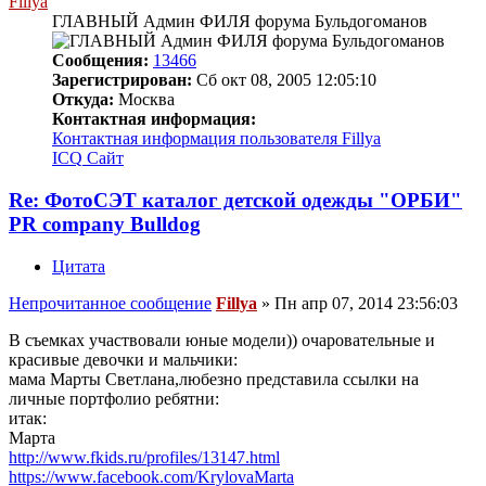
Fillya
ГЛАВНЫЙ Админ ФИЛЯ форума Бульдогоманов
Сообщения:
13466
Зарегистрирован:
Сб окт 08, 2005 12:05:10
Откуда:
Москва
Контактная информация:
Контактная информация пользователя Fillya
ICQ
Сайт
Re: ФотоСЭТ каталог детской одежды "ОРБИ"
PR company Bulldog
Цитата
Непрочитанное сообщение
Fillya
»
Пн апр 07, 2014 23:56:03
В съемках участвовали юные модели)) очаровательные и
красивые девочки и мальчики:
мама Марты Светлана,любезно представила ссылки на
личные портфолио ребятни:
итак:
Марта
http://www.fkids.ru/profiles/13147.html
https://www.facebook.com/KrylovaMarta