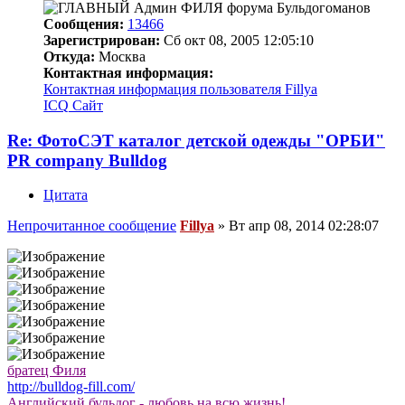
Сообщения:
13466
Зарегистрирован:
Сб окт 08, 2005 12:05:10
Откуда:
Москва
Контактная информация:
Контактная информация пользователя Fillya
ICQ
Сайт
Re: ФотоСЭТ каталог детской одежды "ОРБИ"
PR company Bulldog
Цитата
Непрочитанное сообщение
Fillya
»
Вт апр 08, 2014 02:28:07
братец Филя
http://bulldog-fill.com/
Английский бульдог - любовь на всю жизнь!