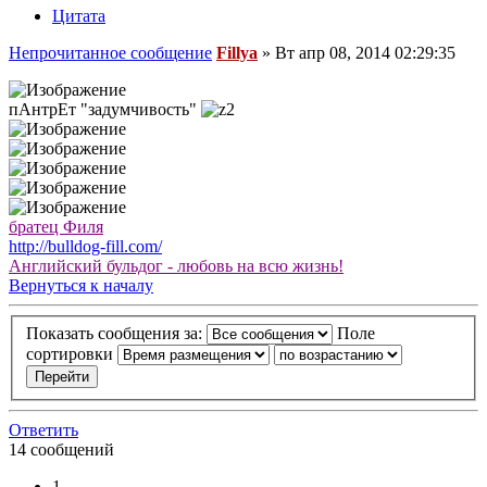
Цитата
Непрочитанное сообщение
Fillya
»
Вт апр 08, 2014 02:29:35
пАнтрЕт "задумчивость"
братец Филя
http://bulldog-fill.com/
Английский бульдог - любовь на всю жизнь!
Вернуться к началу
Показать сообщения за:
Поле
сортировки
Ответить
14 сообщений
1