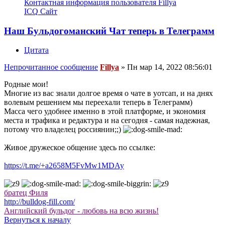
Контактная информация пользователя Fillya
ICQ
Сайт
Наш Бульдогоманский Чат теперь в Телеграмм
Цитата
Непрочитанное сообщение
Fillya
»
Пн мар 14, 2022 08:56:01
Родные мои!
Многие из вас знали долгое время о чате в уотсап, и на днях
волевым решением мы переехали теперь в Телеграмм)
Масса чего удобнее именно в этой платформе, и экономия
места и трафика и редактура и на сегодня - самая надежная,
потому что владелец россиянин;;)
Живое дружеское общение здесь по ссылке:
https://t.me/+a2658M5FvMw1MDAy
братец Филя
http://bulldog-fill.com/
Английский бульдог - любовь на всю жизнь!
Вернуться к началу