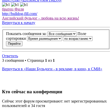
https://t.me/+a2658M5FvMw1MDAy
братец Филя
http://bulldog-fill.com/
Английский бульдог - любовь на всю жизнь!
Вернуться к началу
Показать сообщения за:
Поле
сортировки
Ответить
3 сообщения • Страница
1
из
1
Вернуться в «Наши Бульдоги - в рекламе, в кино, в СМИ»
Кто сейчас на конференции
Сейчас этот форум просматривают: нет зарегистрированных
пользователей и 34 гостя