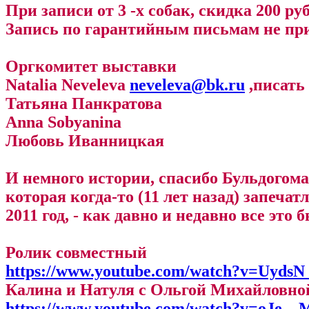
При записи от 3 -х собак, скидка 200 ру
Запись по гарантийным письмам не пр
Оргкомитет выставки
Natalia Neveleva
neveleva@bk.ru
,писать 
Татьяна Панкратова
Anna Sobyanina
Любовь Иванницкая
И немного истории, спасибо Бульдогом
которая когда-то (11 лет назад) запеча
2011 год, - как давно и недавно все это б
Ролик совместный
https://www.youtube.com/watch?v=Uyds
Калина и Натуля с Ольгой Михайловно
https://www.youtube.com/watch?v=oJe__