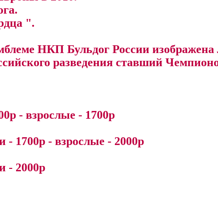
ога.
рдца ".
 эмблеме НКП Бульдог России изображен
ссийского разведения ставший Чемпионо
500р - взрослые - 1700р
ки - 1700р - взрослые - 2000р
ки - 2000р