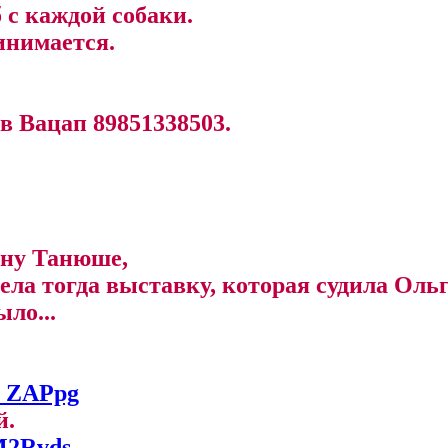
б с каждой собаки.
инимается.
в Вацап 89851338503.
ану Танюше,
тлела тогда выставку, которая судила Ол
ыло...
N_ZAPpg
й.
M2Rvds