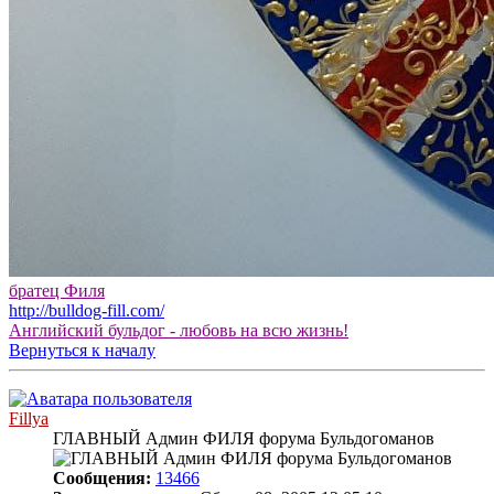
братец Филя
http://bulldog-fill.com/
Английский бульдог - любовь на всю жизнь!
Вернуться к началу
Fillya
ГЛАВНЫЙ Админ ФИЛЯ форума Бульдогоманов
Сообщения:
13466