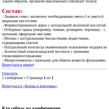
Таким образом, организм максимально извлекает пользу.
Состав:
- Льняное семя с жизненно необходимыми омега-3 и омега-6
жирными кислотами
- Ферментированное зерно с натуральной молочной кислотой
- Отборные травы (например, тимьян, розмарин, черемша) – с
ценными эфирными маслами
- Яблоко с натуральными балластными веществами,
содержащими пектин
- Натуральный кизельгур окаменевшие ископаемые водоросли
- Зеленогубый новозеландский моллюск с ценными
глюкозаминогликанами
- Микроэлементы с важными для обмена веществ функциями.
Вернуться к началу
Ответить
1 сообщение • Страница
1
из
1
Вернуться в «Корма и консервы»
Кто сейчас на конференции