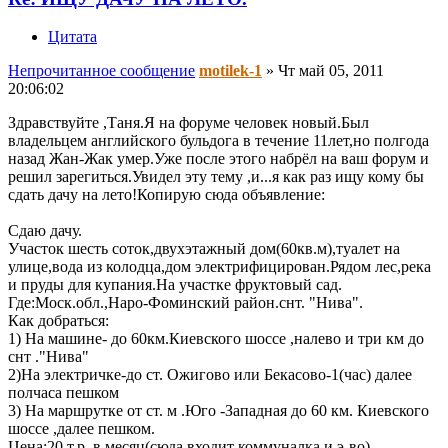
Цитата
Непрочитанное сообщение
motilek-1
»
Чт май 05, 2011
20:06:02
Здравствуйте ,Таня.Я на форуме человек новый.Был
владельцем английского бульдога в течение 11лет,но полгода
назад Жан-Жак умер.Уже после этого набрёл на ваш форум и
решил зарегиться.Увидел эту тему ,и...я как раз ищу кому бы
сдать дачу на лето!Копирую сюда объявление:
Сдаю дачу.
Участок шесть соток,двухэтажный дом(60кв.м),туалет на
улице,вода из колодца,дом электрифицирован.Рядом лес,река
и пруды для купания.На участке фруктовый сад.
Где:Моск.обл.,Наро-Фоминский район.снт. "Нива".
Как добраться:
1) На машине- до 60км.Киевского шоссе ,налево и три км до
снт ."Нива"
2)На электричке-до ст. Ожигово или Бекасово-1(час) далее
полчаса пешком
3) На маршрутке от ст. м .Юго -Западная до 60 км. Киевского
шоссе ,далее пешком.
Цена:20 т.р. в месяц(сюда входит коммуналка и э-во).