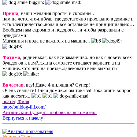
Ириша
, наши желания просты и скромны..
нам на лето..что-нибудь..где достаточно прохладно в домике и
есть электричество..вода и все остальное не принципиально…
Вообщем нам скромно и недорого…и чтобы разрешили с
бульдогами.
Магазины и вода не важно..я на машине..
Фатима
, родненькая, как все заманчиво..но как я довезу всех
бульдогов к вам?..эх..на самолете отпадает вариант..а на
машине..хотя нет..на поезде..далековато ведь выходит?
Вячеслав
, вау! Даже Финляндия? Супер!
Очень симпатиШный домик..я бы тока за! Тока опять вопрос
как доехать...
братец Филя
http://bulldog-fill.com/
Английский бульдог - любовь на всю жизнь!
Вернуться к началу
Ирина и Тори