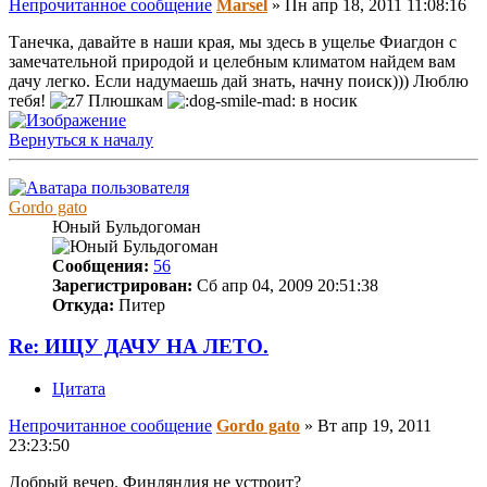
Непрочитанное сообщение
Marsel
»
Пн апр 18, 2011 11:08:16
Танечка, давайте в наши края, мы здесь в ущелье Фиагдон с
замечательной природой и целебным климатом найдем вам
дачу легко. Если надумаешь дай знать, начну поиск))) Люблю
тебя!
Плюшкам
в носик
Вернуться к началу
Gordo gato
Юный Бульдогоман
Сообщения:
56
Зарегистрирован:
Сб апр 04, 2009 20:51:38
Откуда:
Питер
Re: ИЩУ ДАЧУ НА ЛЕТО.
Цитата
Непрочитанное сообщение
Gordo gato
»
Вт апр 19, 2011
23:23:50
Добрый вечер. Финляндия не устроит?