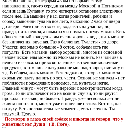
Москвы близко, платформа 43 км по Горьковскому
направлению, где-то серединка между Москвой и Ногинском,
если знаешь Купавну, то это четвертая остановка электрички
после нее. На машине у нас, когда родителей, ребенка и
собаку вывозили туда на все лето, выходило 2 часа от двери
до двери. Электричество есть, вода есть на участке, но,
правда, пить нельзя, а помыться и помыть посуду можно. Есть
общественный колодец - там очень хорошая вода, пить можно
без кипячения, вкусная. Газ в баллонах. Туалеты - во дворе.
Участки довольно большие - 8 соток, собачам есть где
погулять. Есть магазин, выбор хороший, многое из основной
человеческой еды можно из Москвы не возить. Раз или два в
неделю из совхоза привозят очень качественные молочные
продукты, в том числе натуральное молоко, творог, сметану и
т.д. В общем, жить можно. Есть таджики, которых можно за
скромную плату нанять по хоз. части. Основные минусы - нет
поблизости подходящих водоемов, т.е. купаться негде.
Главный минус - могут быть перебои с электричеством когда
гроза. То ли отключают его на всякий случай, то ли рвутся
провода - не знаю, но бывает. Правда, уже несколько лет не
живем постоянно, может уже и получше с этим. Вот так, как
на духу. Есть положительные моменты, есть не очень. Ты
подумай. Целую.
"Посмотри в глаза своей собаке и никогда не говори, что у
животных нет Души" ( В. Гюго).