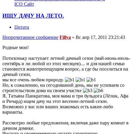
ICQ
Сайт
ИЩУ ДАЧУ НА ЛЕТО.
Цитата
Непрочитанное сообщение
Fillya
»
Вс апр 17, 2011 23:21:43
Родные мои!
Потихоньку наступает летний дачный сезон (май-июнь-июль-
сентябрь и ли любой из этих месяцев).... и для нашей семьи
становится животрепещущим вопрос, а где бы поселиться на
дачный сезон,
мы все очень любим природу.
Но, к сожалению, на сегодняшний день, мы не успеваем со
строительством дома на своем участке
Я, Татьяна Панкратова, моя мама и три бульдога (Лёлик, Афа
и Ричард) ищем дачу на этот весенне-летний сезон.
Возможно у вас или ваших знакомых есть какие-либо
варианты.
Рассмотрю любые предложения, включая даже пару комнат в
дачном домике.
Чистоту и своевременную оплату гарантирую.