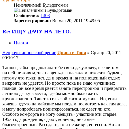
Неизлечимый Бульдогоман
Сообщения:
1303
Зарегистрирован:
Вс мар 20, 2011 19:49:05
Re: ИЩУ ДАЧУ НА ЛЕТО.
Цитата
Непрочитанное сообщение
Ирина и Тори
»
Ср апр 20, 2011
09:10:17
Танюсь, я бы предложила тебе свою дачу-клячу, все лето мы
на ней не живем, так на день-два наезжаем покосить бурьян,
потому что тачки нет, да и времени на полноценный отдых
выкроить не удается. Но просто пока не знаю мужниных
планов, он все время рвется занять перестройкой и превратить
летнюю дачку в место, где бы можно было жить
круглогодично. Тянет к сельской жизни мужика. Но, если
хочешь, где-то на майские мы поедем посмотреть как там дела,
и могу попробовать поинтересоваться, не сдает ли кто.
Особого комфорта не могу обещать - участкие эти старые,
1953-года рождения, сдают, конечно, не самые
благоустроенные. Раз сдают, то и не живут, естессно. Но - от