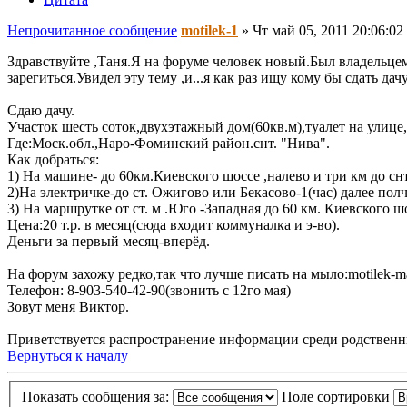
Непрочитанное сообщение
motilek-1
»
Чт май 05, 2011 20:06:02
Здравствуйте ,Таня.Я на форуме человек новый.Был владельцем
зарегиться.Увидел эту тему ,и...я как раз ищу кому бы сдать д
Сдаю дачу.
Участок шесть соток,двухэтажный дом(60кв.м),туалет на улице
Где:Моск.обл.,Наро-Фоминский район.снт. "Нива".
Как добраться:
1) На машине- до 60км.Киевского шоссе ,налево и три км до сн
2)На электричке-до ст. Ожигово или Бекасово-1(час) далее пол
3) На маршрутке от ст. м .Юго -Западная до 60 км. Киевского ш
Цена:20 т.р. в месяц(сюда входит коммуналка и э-во).
Деньги за первый месяц-вперёд.
На форум захожу редко,так что лучше писать на мыло:motilek-
Телефон: 8-903-540-42-90(звонить с 12го мая)
Зовут меня Виктор.
Приветствуется распространение информации среди родственни
Вернуться к началу
Показать сообщения за:
Поле сортировки