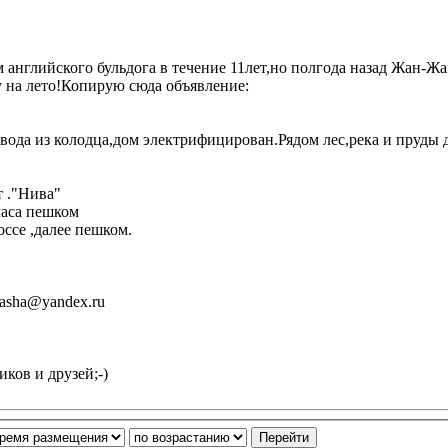
 английского бульдога в течение 11лет,но полгода назад Жан-Ж
ачу на лето!Копирую сюда объявление:
,вода из колодца,дом электрифицирован.Рядом лес,река и пруды 
т ."Нива"
часа пешком
оссе ,далее пешком.
masha@yandex.ru
ков и друзей;-)