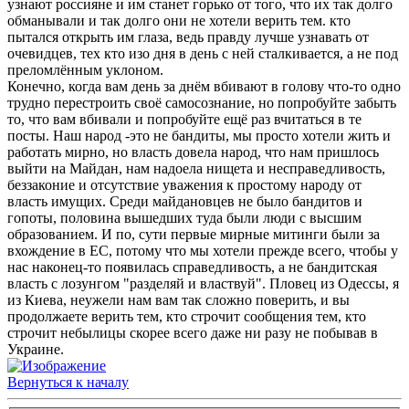
узнают россияне и им станет горько от того, что их так долго
обманывали и так долго они не хотели верить тем. кто
пытался открыть им глаза, ведь правду лучше узнавать от
очевидцев, тех кто изо дня в день с ней сталкивается, а не под
преломлённым уклоном.
Конечно, когда вам день за днём вбивают в голову что-то одно
трудно перестроить своё самосознание, но попробуйте забыть
то, что вам вбивали и попробуйте ещё раз вчитаться в те
посты. Наш народ -это не бандиты, мы просто хотели жить и
работать мирно, но власть довела народ, что нам пришлось
выйти на Майдан, нам надоела нищета и несправедливость,
беззаконие и отсутствие уважения к простому народу от
власть имущих. Среди майдановцев не было бандитов и
гопоты, половина вышедших туда были люди с высшим
образованием. И по, сути первые мирные митинги были за
вхождение в ЕС, потому что мы хотели прежде всего, чтобы у
нас наконец-то появилась справедливость, а не бандитская
власть с лозунгом "разделяй и властвуй". Пловец из Одессы, я
из Киева, неужели нам вам так сложно поверить, и вы
продолжаете верить тем, кто строчит сообщения тем, кто
строчит небылицы скорее всего даже ни разу не побывав в
Украине.
Вернуться к началу